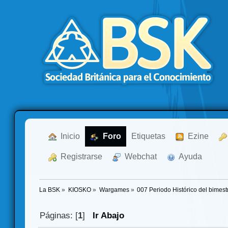
  Inicio
  Foro
Etiquetas
  Ezine
  Registrarse
  Webchat
  Ayuda
La BSK
»
KIOSKO
»
Wargames
»
007 Periodo Histórico del bimest
Páginas: [
1
]
Ir Abajo