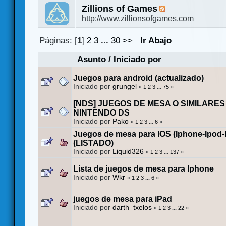
Zillions of Games
http://www.zillionsofgames.com
Páginas: [
1
]
2
3
...
30
>>
Ir Abajo
Asunto
/
Iniciado por
Juegos para android (actualizado)
Iniciado por
grungel
«
1
2
3
...
75
»
[NDS] JUEGOS DE MESA O SIMILARES
NINTENDO DS
Iniciado por
Pako
«
1
2
3
...
6
»
Juegos de mesa para IOS (Iphone-Ipod-
(LISTADO)
Iniciado por
Liquid326
«
1
2
3
...
137
»
Lista de juegos de mesa para Iphone
Iniciado por
Wkr
«
1
2
3
...
6
»
juegos de mesa para iPad
Iniciado por
darth_txelos
«
1
2
3
...
22
»