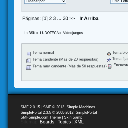
Páginas: [
1
]
2
3
...
30
>>
Ir Arriba
La BSK
»
LUDOTECA
»
Videojuegos
Tema normal
Tema blo
Tema fija
Tema candente (Más de 20 respuestas)
Encuest
Tema muy candente (Más de 50 respuestas)
SMF 2.0.15
|
SMF © 2013
,
Simple Machines
SimplePortal 2.3.5 © 2008-2012, SimplePortal
SMFSimple.com Theme | Skin Samp
Sitemap:
Boards
|
Topics
|
XML