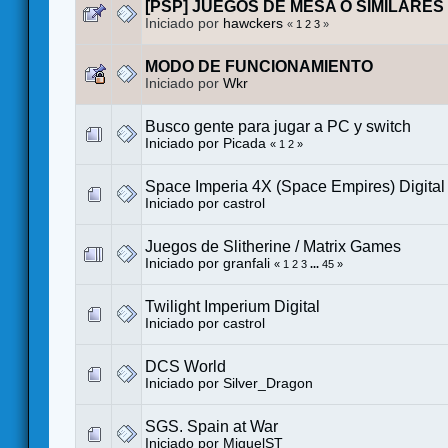
[PSP] JUEGOS DE MESA O SIMILARES
Iniciado por
hawckers
«
1
2
3
»
MODO DE FUNCIONAMIENTO
Iniciado por
Wkr
Busco gente para jugar a PC y switch
Iniciado por
Picada
«
1
2
»
Space Imperia 4X (Space Empires) Digital
Iniciado por
castrol
Juegos de Slitherine / Matrix Games
Iniciado por
granfali
«
1
2
3
...
45
»
Twilight Imperium Digital
Iniciado por
castrol
DCS World
Iniciado por
Silver_Dragon
SGS. Spain at War
Iniciado por
MiguelST