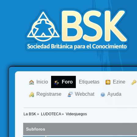
  Inicio
  Foro
Etiquetas
  Ezine
  Registrarse
  Webchat
  Ayuda
La BSK
»
LUDOTECA
»
Videojuegos
Subforos