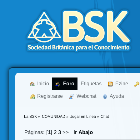
  Inicio
  Foro
Etiquetas
  Ezine
  Registrarse
  Webchat
  Ayuda
La BSK
»
COMUNIDAD
»
Jugar en Línea
»
Chat
Páginas: [
1
]
2
3
>>
Ir Abajo