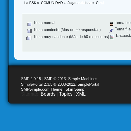
La BSK
»
COMUNIDAD
»
Jugar en Línea
»
Chat
Tema normal
Tema blo
Tema fija
Tema candente (Más de 20 respuestas)
Encuest
Tema muy candente (Más de 50 respuestas)
SMF 2.0.15
|
SMF © 2013
,
Simple Machines
SimplePortal 2.3.5 © 2008-2012, SimplePortal
SMFSimple.com Theme | Skin Samp
Sitemap:
Boards
|
Topics
|
XML