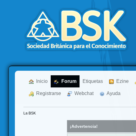
  Inicio
  Forum
Etiquetas
  Ezine
  Registrarse
  Webchat
  Ayuda
La BSK
¡Advertencia!