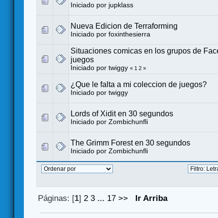
Iniciado por
jupklass
Nueva Edicion de Terraforming
Iniciado por
foxinthesierra
Situaciones comicas en los grupos de Fa
juegos
Iniciado por
twiggy
«
1
2
»
¿Que le falta a mi coleccion de juegos?
Iniciado por
twiggy
Lords of Xidit en 30 segundos
Iniciado por
Zombichunfli
The Grimm Forest en 30 segundos
Iniciado por
Zombichunfli
Páginas: [
1
]
2
3
...
17
>>
Ir Arriba