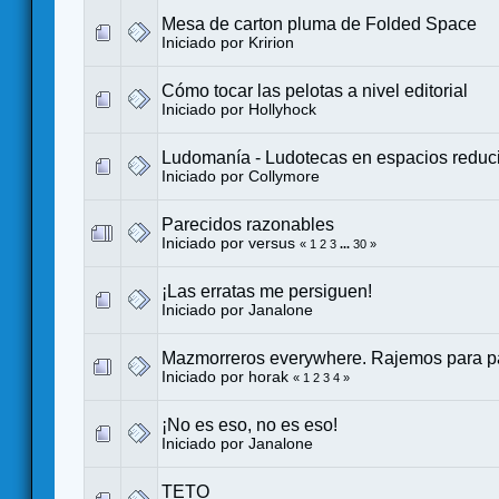
Mesa de carton pluma de Folded Space
Iniciado por
Kririon
Cómo tocar las pelotas a nivel editorial
Iniciado por
Hollyhock
Ludomanía - Ludotecas en espacios reduc
Iniciado por
Collymore
Parecidos razonables
Iniciado por
versus
«
1
2
3
...
30
»
¡Las erratas me persiguen!
Iniciado por
Janalone
Mazmorreros everywhere. Rajemos para pa
Iniciado por
horak
«
1
2
3
4
»
¡No es eso, no es eso!
Iniciado por
Janalone
TETO