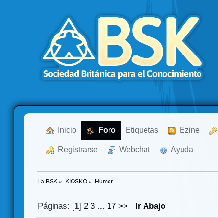
  Inicio
  Foro
Etiquetas
  Ezine
  Registrarse
  Webchat
  Ayuda
La BSK
»
KIOSKO
»
Humor 
Páginas: [
1
]
2
3
...
17
>>
Ir Abajo