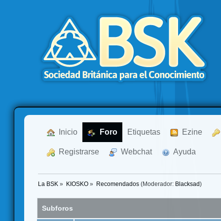
  Inicio
  Foro
Etiquetas
  Ezine
  Registrarse
  Webchat
  Ayuda
La BSK
»
KIOSKO
»
Recomendados
(Moderador:
Blacksad
)
Subforos