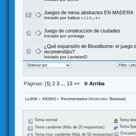
Juegos de mesa abstractos EN MADERA
Iniciado por
kaikus
«
1
2
3
...
6
»
Juego de construccion de ciudades
Iniciado por
yorinaga
¿Qué expansión de Bloodborne: el juego d
recomendáis?
Iniciado por
LeviatanD
Páginas: [
1
]
2
3
...
13
>>
Ir Arriba
La BSK
»
KIOSKO
»
Recomendados
(Moderador:
Blacksad
)
Tema normal
Tema blo
Tema fija
Tema candente (Más de 20 respuestas)
Encuest
Tema muy candente (Más de 50 respuestas)