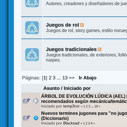
Autores, creadores y diseñadores de j
Juegos de rol
Juegos de rol, story games, estilo norueg
Juegos tradicionales
Juegos tradicionales, de exteriores, folk
naipes.
Páginas: [
1
]
2
3
...
13
>>
Ir Abajo
Asunto
/
Iniciado por
ÁRBOL DE EVOLUCIÓN LÚDICA (AEL) [
recomendados según mecánica/temátic
Iniciado por
temp3ror
«
1
2
3
...
19
»
Nuevos terminos jugones para "no jug
(Diccionario)
Iniciado por
Blacksad
«
1
2
3
4
»