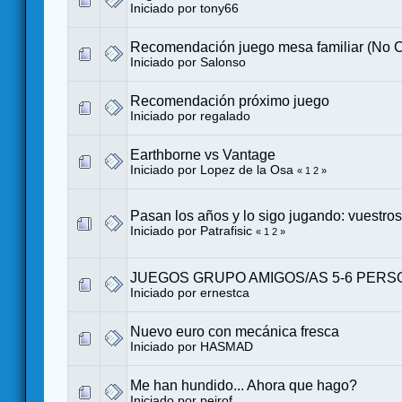
Iniciado por
tony66
Recomendación juego mesa familiar (No 
Iniciado por
Salonso
Recomendación próximo juego
Iniciado por
regalado
Earthborne vs Vantage
Iniciado por
Lopez de la Osa
«
1
2
»
Pasan los años y lo sigo jugando: vuestro
Iniciado por
Patrafisic
«
1
2
»
JUEGOS GRUPO AMIGOS/AS 5-6 PER
Iniciado por
ernestca
Nuevo euro con mecánica fresca
Iniciado por
HASMAD
Me han hundido... Ahora que hago?
Iniciado por
peirof