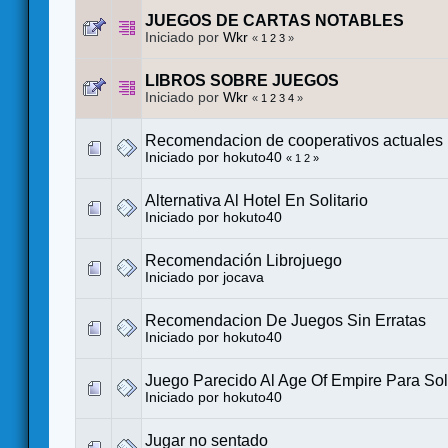
JUEGOS DE CARTAS NOTABLES
Iniciado por
Wkr
«
1
2
3
»
LIBROS SOBRE JUEGOS
Iniciado por
Wkr
«
1
2
3
4
»
Recomendacion de cooperativos actuales
Iniciado por
hokuto40
«
1
2
»
Alternativa Al Hotel En Solitario
Iniciado por
hokuto40
Recomendación Librojuego
Iniciado por
jocava
Recomendacion De Juegos Sin Erratas
Iniciado por
hokuto40
Juego Parecido Al Age Of Empire Para Soli
Iniciado por
hokuto40
Jugar no sentado