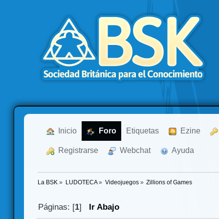
  Inicio
  Foro
Etiquetas
  Ezine
  Registrarse
  Webchat
  Ayuda
La BSK
»
LUDOTECA
»
Videojuegos
»
Zillions of Games
Páginas: [
1
]
Ir Abajo