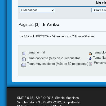
No ti
Páginas: [
1
]
Ir Arriba
La BSK
»
LUDOTECA
»
Videojuegos
»
Zillions of Games
Tema normal
Tema blo
Tema fija
Tema candente (Más de 20 respuestas)
Encuest
Tema muy candente (Más de 50 respuestas)
SMF 2.0.15
|
SMF © 2013
,
Simple Machines
SimplePortal 2.3.5 © 2008-2012, SimplePortal