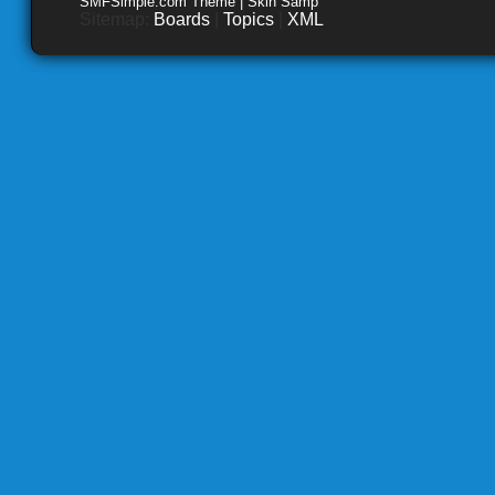
SMFSimple.com Theme | Skin Samp
Sitemap:
Boards
|
Topics
|
XML