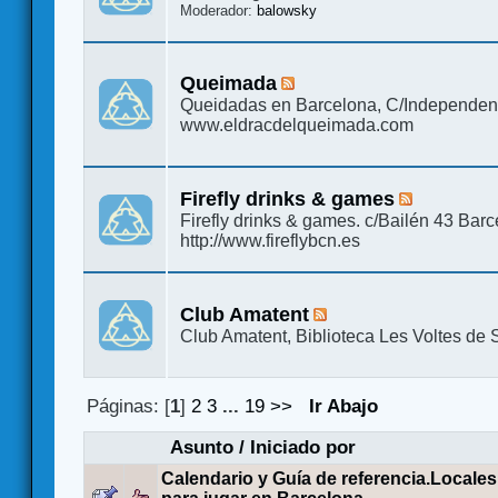
Moderador:
balowsky
Queimada
Queidadas en Barcelona, C/Independen
www.eldracdelqueimada.com
Firefly drinks & games
Firefly drinks & games. c/Bailén 43 Bar
http://www.fireflybcn.es
Club Amatent
Club Amatent, Biblioteca Les Voltes de 
Páginas: [
1
]
2
3
...
19
>>
Ir Abajo
Asunto
/
Iniciado por
Calendario y Guía de referencia.Locales