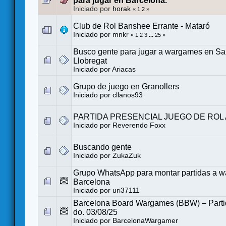
para jugar en Barcelona.
Iniciado por
horak
«
1
2
»
Club de Rol Banshee Errante - Mataró
Iniciado por
mnkr
«
1
2
3
...
25
»
Busco gente para jugar a wargames en San
Llobregat
Iniciado por
Ariacas
Grupo de juego en Granollers
Iniciado por
cllanos93
PARTIDA PRESENCIAL JUEGO DE ROL 
Iniciado por
Reverendo Foxx
Buscando gente
Iniciado por
ZukaZuk
Grupo WhatsApp para montar partidas a 
Barcelona
Iniciado por
uri37111
Barcelona Board Wargames (BBW) – Partid
do. 03/08/25
Iniciado por
BarcelonaWargamer