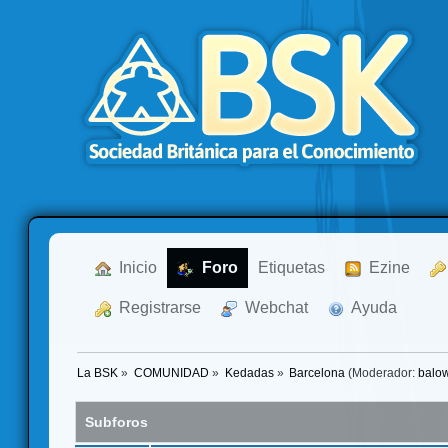
  Inicio
  Foro
Etiquetas
  Ezine
  Registrarse
  Webchat
  Ayuda
La BSK
»
COMUNIDAD
»
Kedadas
»
Barcelona
(Moderador:
balo
Subforos