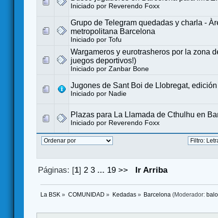
Iniciado por
Reverendo Foxx
Grupo de Telegram quedadas y charla - Àr
metropolitana Barcelona
Iniciado por
Tofu
Wargameros y eurotrasheros por la zona de
juegos deportivos!)
Iniciado por
Zanbar Bone
Jugones de Sant Boi de Llobregat, edición 
Iniciado por
Nadie
Plazas para La Llamada de Cthulhu en Ba
Iniciado por
Reverendo Foxx
Páginas: [
1
]
2
3
...
19
>>
Ir Arriba
La BSK
»
COMUNIDAD
»
Kedadas
»
Barcelona
(Moderador:
bal