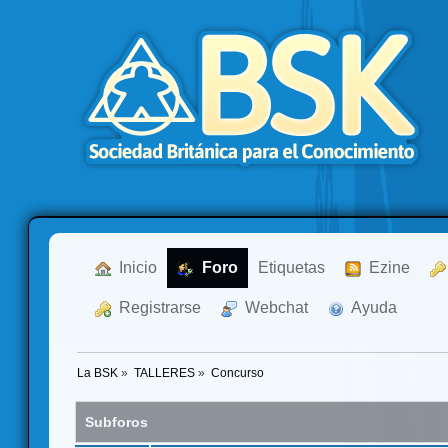
  Inicio
  Foro
Etiquetas
  Ezine
  Registrarse
  Webchat
  Ayuda
La BSK
»
TALLERES
»
Concurso
Subforos