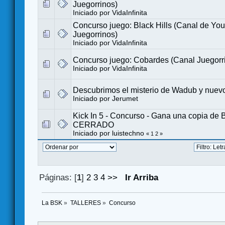
Juegorrinos)
Iniciado por
VidaInfinita
Concurso juego: Black Hills (Canal de You
Juegorrinos)
Iniciado por
VidaInfinita
Concurso juego: Cobardes (Canal Juegorr
Iniciado por
VidaInfinita
Descubrimos el misterio de Wadub y nuev
Iniciado por
Jerumet
Kick In 5 - Concurso - Gana una copia de
CERRADO
Iniciado por
luistechno
«
1
2
»
Páginas: [
1
]
2
3
4
>>
Ir Arriba
La BSK
»
TALLERES
»
Concurso