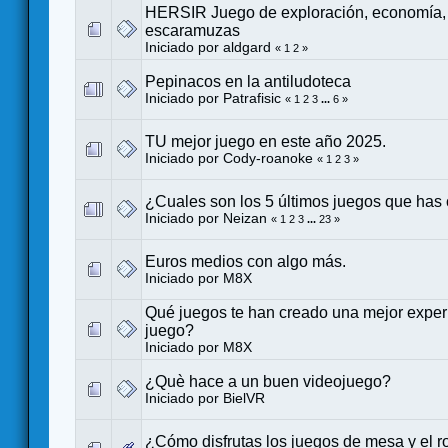
HERSIR Juego de exploración, economía, 
escaramuzas
Iniciado por
aldgard
«
1
2
»
Pepinacos en la antiludoteca
Iniciado por
Patrafisic
«
1
2
3
...
6
»
TU mejor juego en este año 2025.
Iniciado por
Cody-roanoke
«
1
2
3
»
¿Cuales son los 5 últimos juegos que ha
Iniciado por
Neizan
«
1
2
3
...
23
»
Euros medios con algo más.
Iniciado por
M8X
Qué juegos te han creado una mejor exper
juego?
Iniciado por
M8X
¿Què hace a un buen videojuego?
Iniciado por
BielVR
¿Cómo disfrutas los juegos de mesa y el ro