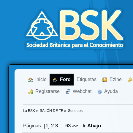
  Inicio
  Foro
Etiquetas
  Ezine
  Registrarse
  Webchat
  Ayuda
La BSK
»
SALÓN DE TE
»
Sondeos
Páginas: [
1
]
2
3
...
63
>>
Ir Abajo