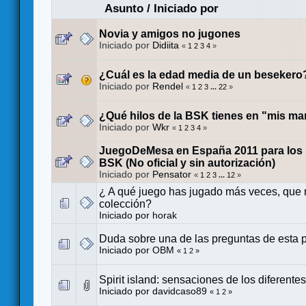
Asunto
/
Iniciado por
Novia y amigos no jugones
Iniciado por
Didiita
«
1
2
3
4
»
¿Cuál es la edad media de un besekero
Iniciado por
Rendel
«
1
2
3
...
22
»
¿Qué hilos de la BSK tienes en "mis m
Iniciado por
Wkr
«
1
2
3
4
»
JuegoDeMesa en España 2011 para los 
BSK (No oficial y sin autorización)
Iniciado por
Pensator
«
1
2
3
...
12
»
¿ A qué juego has jugado más veces, que n
colección?
Iniciado por
horak
Duda sobre una de las preguntas de esta 
Iniciado por
OBM
«
1
2
»
Spirit island: sensaciones de los diferentes
Iniciado por
davidcaso89
«
1
2
»