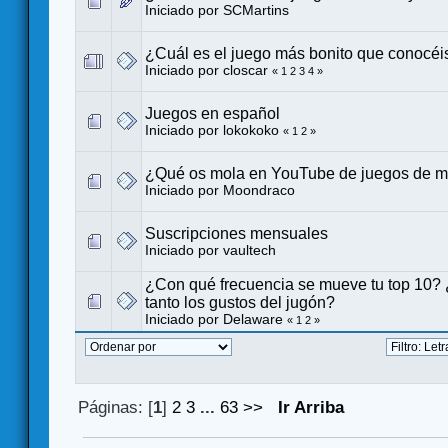
Iniciado por
SCMartins
¿Cuál es el juego más bonito que conocéi
Iniciado por
closcar
«
1
2
3
4
»
Juegos en español
Iniciado por
lokokoko
«
1
2
»
¿Qué os mola en YouTube de juegos de 
Iniciado por
Moondraco
Suscripciones mensuales
Iniciado por
vaultech
¿Con qué frecuencia se mueve tu top 10
tanto los gustos del jugón?
Iniciado por
Delaware
«
1
2
»
Páginas: [
1
]
2
3
...
63
>>
Ir Arriba