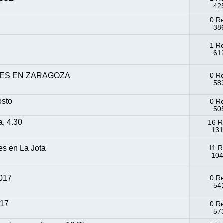
425
0 R
386
1 R
612
ES EN ZARAGOZA
0 R
583
osto
0 R
505
a, 4.30
16 R
131
es en La Jota
11 R
104
2017
0 R
54
017
0 R
573