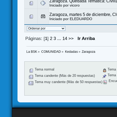
Zaragoza. Quedada Temática: Civili
Iniciado por
vicoro
Zaragoza, martes 5 de diciembre, C
Iniciado por
ELEDUARDO
Páginas: [
1
]
2
3
...
14
>>
Ir Arriba
La BSK
»
COMUNIDAD
»
Kedadas
»
Zaragoza
Tema normal
Tema 
Tema f
Tema candente (Más de 20 respuestas)
Encu
Tema muy candente (Más de 50 respuestas)