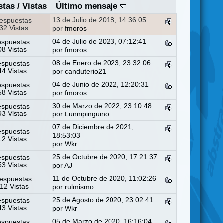
stas
/
Vistas
Último mensaje
13 de Julio de 2018, 14:36:05
espuestas
32 Vistas
por
fmoros
04 de Julio de 2023, 07:12:41
espuestas
8 Vistas
por
fmoros
08 de Enero de 2023, 23:32:06
espuestas
4 Vistas
por
canduterio21
04 de Junio de 2022, 12:20:31
espuestas
8 Vistas
por
fmoros
30 de Marzo de 2022, 23:10:48
espuestas
3 Vistas
por
Lunnipingüino
07 de Diciembre de 2021,
espuestas
18:53:03
2 Vistas
por
Wkr
25 de Octubre de 2020, 17:21:37
espuestas
3 Vistas
por
AJ
11 de Octubre de 2020, 11:02:26
espuestas
12 Vistas
por
rulmismo
25 de Agosto de 2020, 23:02:41
espuestas
3 Vistas
por
Wkr
05 de Marzo de 2020, 16:16:04
espuestas