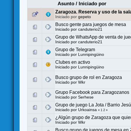
Asunto
/
Iniciado por
Zaragoza. Reserva y uso de la 
Iniciado por
gepeto
Busco gente para juegos de mesa
Iniciado por
canduterio21
Grupo de WhatsApp de venta de ju
Iniciado por
canduterio21
Grupo de Telegram
Iniciado por
Lunnipingüino
Clubes en activo
Iniciado por
Lunnipingüino
Busco grupo de rol en Zaragoza
Iniciado por
Wkr
Grupo Facebook para Zaragozanos
Iniciado por
Serhese
Grupo de juego La Jota / Barrio Jes
Iniciado por
Urkoainsa
«
1
2
»
¿Algún grupo de Zaragoza que quie
Iniciado por
Wkr
Busco grupo de juegos de mesa en