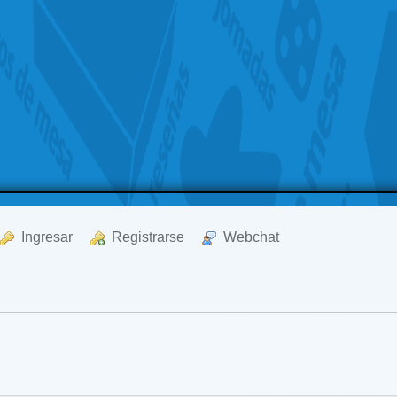
  Ingresar
  Registrarse
  Webchat