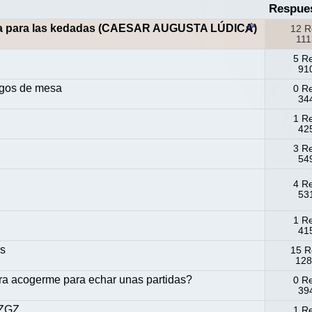
Respue
sala para las kedadas (CAESAR AUGUSTA LÚDICA)
12 R
111
5 R
910
egos de mesa
0 R
344
1 R
425
3 R
549
4 R
531
1 R
415
ús
15 R
128
ra acogerme para echar unas partidas?
0 R
394
 ZGZ
1 R