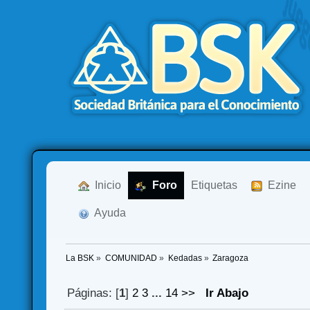
  Inicio
  Foro
Etiquetas
  Ezine
  Ayuda
La BSK
»
COMUNIDAD
»
Kedadas
»
Zaragoza
Páginas: [
1
]
2
3
...
14
>>
Ir Abajo