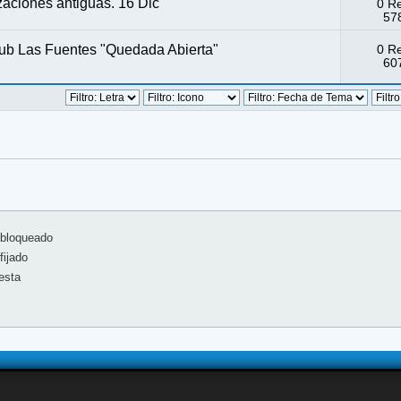
zaciones antiguas. 16 Dic
0 R
578
lub Las Fuentes "Quedada Abierta"
0 R
607
bloqueado
ijado
esta