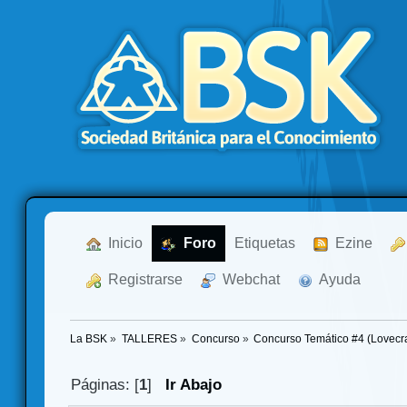
  Inicio
  Foro
Etiquetas
  Ezine
  Registrarse
  Webchat
  Ayuda
La BSK
»
TALLERES
»
Concurso
»
Concurso Temático #4 (Lovecra
Páginas: [
1
]
Ir Abajo