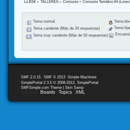
La BSK
»
TALLERES
»
Concurso
»
Concurso Temático #4 (Lovecr
Tema normal
Tema blo
Tema fija
Tema candente (Más de 20 respuestas)
Encuest
Tema muy candente (Más de 50 respuestas)
SMF 2.0.15
|
SMF © 2013
,
Simple Machines
SimplePortal 2.3.5 © 2008-2012, SimplePortal
SMFSimple.com Theme | Skin Samp
Sitemap:
Boards
|
Topics
|
XML