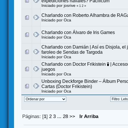
expediciones navales? Pacificum
Iniciado por
josrive
«
1
2
»
Charlando con Roberto Alhambra de RA
Iniciado por
Oca
Charlando con Álvaro de Iris Games
Iniciado por
Oca
Charlando con Damián | Así es Disjola, el
faroleo de Sendas de Targoda
Iniciado por
Oca
Charlando con Doctor Frikistein 🧪 | Acceso
juegos
Iniciado por
Oca
Unboxing Deckforge Binder – Álbum Perso
Cartas (Doctor Frikistein)
Iniciado por
Oca
Páginas: [
1
]
2
3
...
28
>>
Ir Arriba