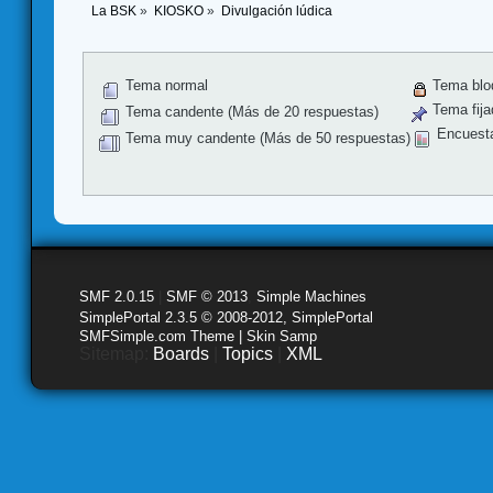
La BSK
»
KIOSKO
»
Divulgación lúdica
Tema normal
Tema blo
Tema fija
Tema candente (Más de 20 respuestas)
Encuest
Tema muy candente (Más de 50 respuestas)
SMF 2.0.15
|
SMF © 2013
,
Simple Machines
SimplePortal 2.3.5 © 2008-2012, SimplePortal
SMFSimple.com Theme | Skin Samp
Sitemap:
Boards
|
Topics
|
XML