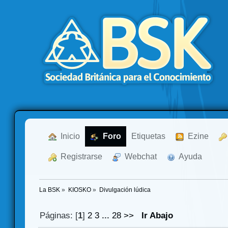
  Inicio
  Foro
Etiquetas
  Ezine
  Registrarse
  Webchat
  Ayuda
La BSK
»
KIOSKO
»
Divulgación lúdica
Páginas: [
1
]
2
3
...
28
>>
Ir Abajo