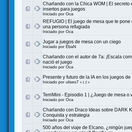
Charlando con la Chica WOM | El secreto 
insertos para juegos
Iniciado por
Oca
REFUGIO | El juego de mesa que te pone e
una persona refugiada
Iniciado por
Oca
Jugar a juegos de mesa con un ciego
Iniciado por
EbaN
Charlando con el autor de 7a: ¡Escala com
nació el juego
Iniciado por
Oca
Presente y futuro de la IA en los juegos d
Iniciado por
ulises7
«
1
2
»
TerriMini - Episodio 1 | ¿Juego de mesa 
Iniciado por
Oca
Charlando con Draco Ideas sobre DARK
Conquista y estrategia
Iniciado por
Oca
500 años del viaje de Elcano, ¿ningún jue