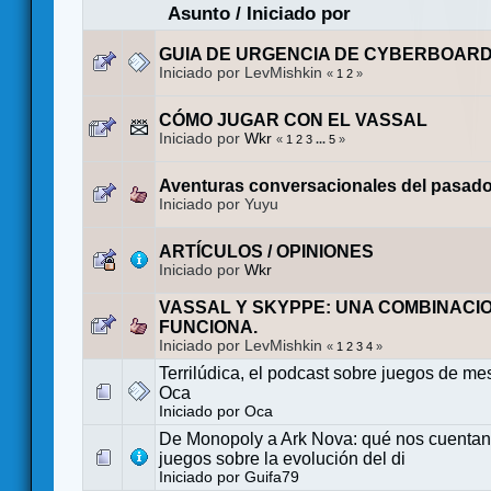
Asunto
/
Iniciado por
GUIA DE URGENCIA DE CYBERBOAR
Iniciado por LevMishkin
«
1
2
»
CÓMO JUGAR CON EL VASSAL
Iniciado por
Wkr
«
1
2
3
...
5
»
Aventuras conversacionales del pasado 
Iniciado por Yuyu
ARTÍCULOS / OPINIONES
Iniciado por
Wkr
VASSAL Y SKYPPE: UNA COMBINACI
FUNCIONA.
Iniciado por LevMishkin
«
1
2
3
4
»
Terrilúdica, el podcast sobre juegos de mes
Oca
Iniciado por
Oca
De Monopoly a Ark Nova: qué nos cuentan
juegos sobre la evolución del di
Iniciado por
Guifa79