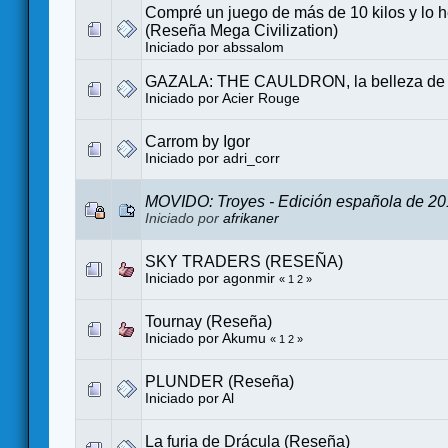
Compré un juego de más de 10 kilos y lo 
(Reseña Mega Civilization)
Iniciado por
abssalom
GAZALA: THE CAULDRON, la belleza de 
Iniciado por
Acier Rouge
Carrom by Igor
Iniciado por
adri_corr
MOVIDO: Troyes - Edición española de 2
Iniciado por
afrikaner
SKY TRADERS (RESEÑA)
Iniciado por
agonmir
«
1
2
»
Tournay (Reseña)
Iniciado por
Akumu
«
1
2
»
PLUNDER (Reseña)
Iniciado por Al
La furia de Drácula (Reseña)