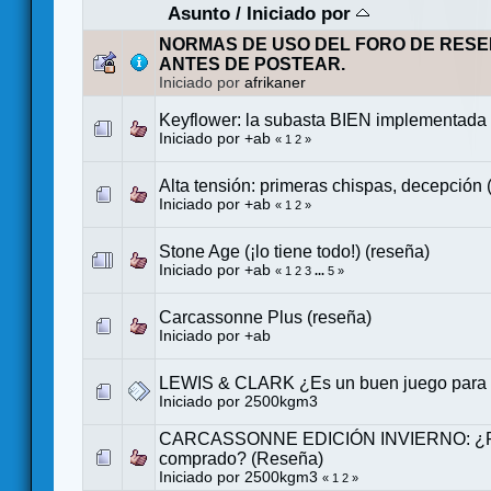
Asunto
/
Iniciado por
NORMAS DE USO DEL FORO DE RESE
ANTES DE POSTEAR.
Iniciado por
afrikaner
Keyflower: la subasta BIEN implementada
Iniciado por
+ab
«
1
2
»
Alta tensión: primeras chispas, decepción 
Iniciado por
+ab
«
1
2
»
Stone Age (¡lo tiene todo!) (reseña)
Iniciado por
+ab
«
1
2
3
...
5
»
Carcassonne Plus (reseña)
Iniciado por
+ab
LEWIS & CLARK ¿Es un buen juego para t
Iniciado por
2500kgm3
CARCASSONNE EDICIÓN INVIERNO: ¿Po
comprado? (Reseña)
Iniciado por
2500kgm3
«
1
2
»