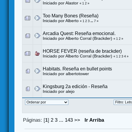
Iniciado por Alastor
«
1
2
»
Too Many Bones (Reseña)
Iniciado por
Alberto
«
1
2
3
...
7
»
Arcadia Quest: Reseña emocional.
Iniciado por
Alberto Corral (Brackder)
«
1
2
»
HORSE FEVER (reseña de brackder)
Iniciado por
Alberto Corral (Brackder)
«
1
2
3
4
»
Habitats. Reseña en bullet points
Iniciado por
albertotower
Kingsburg 2a edición - Reseña
Iniciado por
alejo
Páginas: [
1
]
2
3
...
143
>>
Ir Arriba