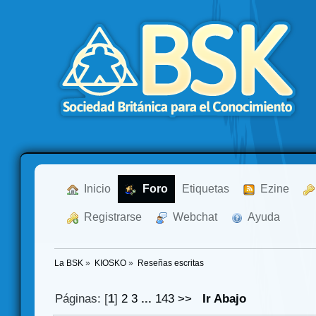
  Inicio
  Foro
Etiquetas
  Ezine
  Registrarse
  Webchat
  Ayuda
La BSK
»
KIOSKO
»
Reseñas escritas
Páginas: [
1
]
2
3
...
143
>>
Ir Abajo