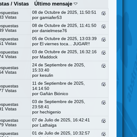
stas
/
Vistas
Último mensaje
08 de Octubre de 2025, 11:50:51
espuestas
3 Vistas
por
gamiafer53
08 de Octubre de 2025, 11:41:50
espuestas
9 Vistas
por
danielmese76
05 de Octubre de 2025, 13:03:39
espuestas
1 Vistas
por
El viernes toca... JUGAR!!
03 de Octubre de 2025, 16:32:16
espuestas
4 Vistas
por
Maddock
24 de Septiembre de 2025,
espuestas
15:33:40
4 Vistas
por
kesulin
11 de Septiembre de 2025,
espuestas
14:14:50
7 Vistas
por
Gañán Biónico
03 de Septiembre de 2025,
espuestas
23:58:41
1 Vistas
por
hechigenio
07 de Julio de 2025, 16:42:41
espuestas
9 Vistas
por
Lathaiga
01 de Julio de 2025, 10:32:57
espuestas