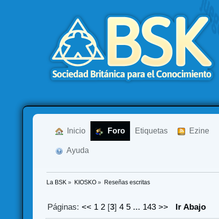
  Inicio
  Foro
Etiquetas
  Ezine
  Ayuda
La BSK
»
KIOSKO
»
Reseñas escritas
Páginas:
<<
1
2
[
3
]
4
5
...
143
>>
Ir Abajo