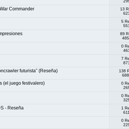
295
il War Commander
13 R
623
5 R
551
impresiones
89 R
485
0 R
463
7 R
871
ncrawler futurista" (Reseña)
138 
688
el juego festivalero)
0 R
265
0 R
325
 - Reseña
1 R
61
0 R
229