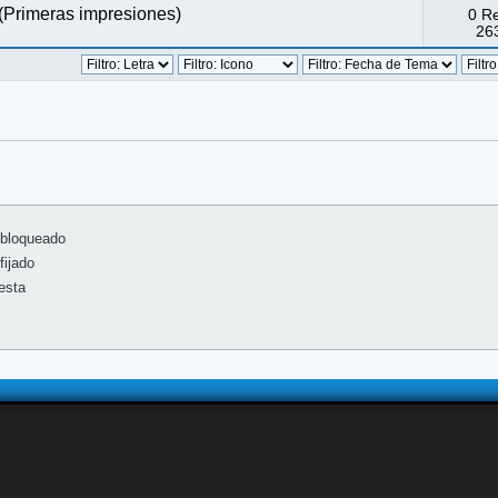
 (Primeras impresiones)
0 R
263
bloqueado
ijado
esta