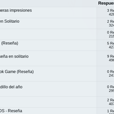
Respue
meras impresiones
3 R
428
 Solitario
2 R
324
0 R
215
(Reseña)
5 R
427
a en solitario
9 R
496
Book Game (Reseña)
0 R
247
illo del año
0 R
299
2 R
407
S - Reseña
1 R