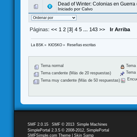
Dead of Winter: Colonias en Guerra
Iniciado por
Calvo
Páginas:
<<
1
2
[
3
]
4
5
...
143
>>
Ir Arriba
La BSK
»
KIOSKO
»
Reseñas escritas
Tema normal
Tema 
Tema f
Tema candente (Más de 20 respuestas)
Encu
Tema muy candente (Más de 50 respuestas)
SMF 2.0.15
|
SMF © 2013
,
Simple Machines
SimplePortal 2.3.5 © 2008-2012, SimplePortal
SMFSimple.com Theme | Skin Samp