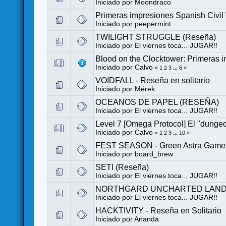
Iniciado por
Moondraco
Primeras impresiones Spanish Civ
Iniciado por
peepermint
TWILIGHT STRUGGLE (Reseña)
Iniciado por
El viernes toca... JUGAR!!
Blood on the Clocktower: Primeras 
Iniciado por
Calvo
«
1
2
3
...
6
»
VOIDFALL - Reseña en solitario
Iniciado por
Mérek
OCEANOS DE PAPEL (RESEÑA)
Iniciado por
El viernes toca... JUGAR!!
Level 7 [Omega Protocol] El "dungeo
Iniciado por
Calvo
«
1
2
3
...
10
»
FEST SEASON - Green Astra Games (
Iniciado por
board_brew
SETI (Reseña)
Iniciado por
El viernes toca... JUGAR!!
NORTHGARD UNCHARTED LANDS
Iniciado por
El viernes toca... JUGAR!!
HACKTIVITY - Reseña en Solitario
Iniciado por
Ananda