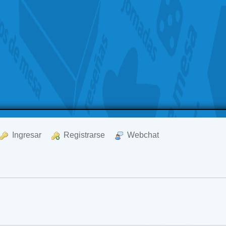
  Ingresar
  Registrarse
  Webchat