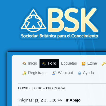
  Inicio
  Foro
Etiquetas
  Ezine
  Registrarse
  Webchat
  Ayuda
La BSK
»
KIOSKO
»
Otras Reseñas
Páginas: [
1
]
2
3
...
36
>>
Ir Abajo