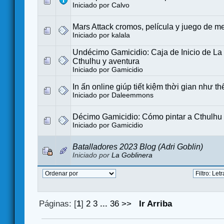
Iniciado por
Calvo
Mars Attack cromos, película y juego de m
Iniciado por
kalala
Undécimo Gamicidio: Caja de Inicio de L
Cthulhu y aventura
Iniciado por
Gamicidio
In ấn online giúp tiết kiệm thời gian như t
Iniciado por
Daleemmons
Décimo Gamicidio: Cómo pintar a Cthulhu
Iniciado por
Gamicidio
Batalladores 2023 Blog (Adri Goblin)
Iniciado por
La Goblinera
Páginas: [
1
]
2
3
...
36
>>
Ir Arriba