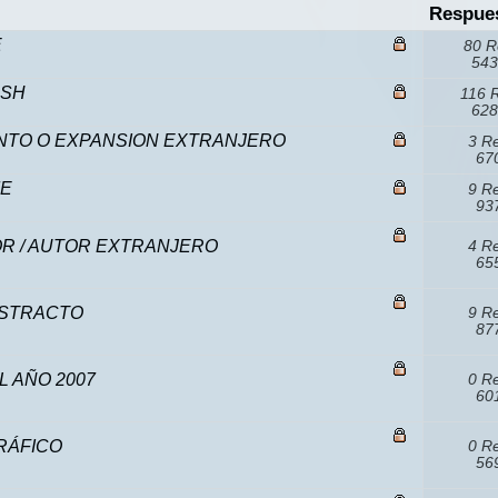
Respue
E
80 R
543
ASH
116 
628
NTO O EXPANSION EXTRANJERO
3 R
670
ME
9 R
937
R / AUTOR EXTRANJERO
4 R
655
BSTRACTO
9 R
877
 AÑO 2007
0 R
601
RÁFICO
0 R
569