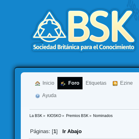
  Inicio
  Foro
Etiquetas
  Ezine
  Ayuda
La BSK
»
KIOSKO
»
Premios BSK
»
Nominados
Páginas: [
1
]
Ir Abajo