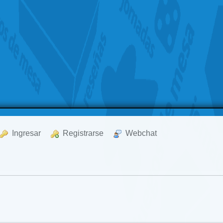
  Ingresar
  Registrarse
  Webchat