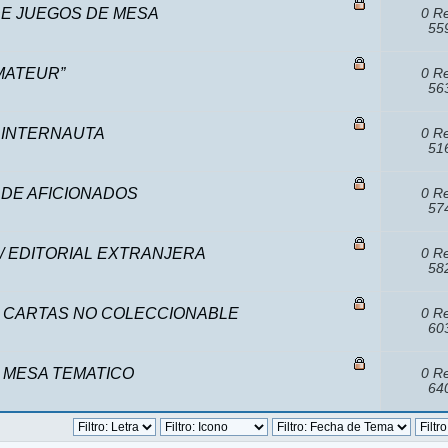
DE JUEGOS DE MESA
0 R
559
MATEUR”
0 R
563
A INTERNAUTA
0 R
516
 DE AFICIONADOS
0 R
574
/ EDITORIAL EXTRANJERA
0 R
582
E CARTAS NO COLECCIONABLE
0 R
603
 MESA TEMATICO
0 R
640