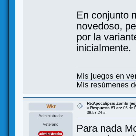
En conjunto m
novedoso, pe
por la variant
inicialmente.
Mis juegos en ve
Mis resúmenes d
Re:Apocalipsis Zombi [es
Wkr
«
Respuesta #3 en:
05 de F
09:57:24 »
Administrador
Veterano
Para nada Mo