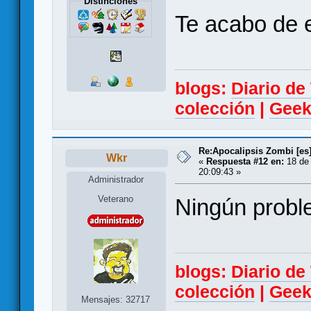
Distinciones
Te acabo de 
blogs:
Diario d
colección
|
Geek
Re:Apocalipsis Zombi [es
Wkr
«
Respuesta #12 en:
18 de 
20:09:43 »
Administrador
Veterano
Ningún probl
blogs:
Diario d
colección
|
Geek
Mensajes: 32717