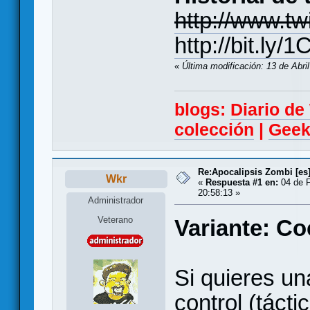
http://www.t
http://bit.ly
«
Última modificación: 13 de Abri
blogs:
Diario d
colección
|
Geek
Re:Apocalipsis Zombi [es
Wkr
«
Respuesta #1 en:
04 de F
20:58:13 »
Administrador
Veterano
Variante: Co
Si quieres un
control (tácti