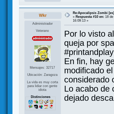
Re:Apocalipsis Zombi [es
Wkr
«
Respuesta #10 en:
18 de 
16:09:13 »
Administrador
Veterano
Por lo visto 
queja por spa
#printandplay
En fin, hay g
Mensajes: 32717
modificado e
Ubicación: Zaragoza
considerado 
La vida es muy corta
Lo acabo de 
para lidiar con gente
idiota
dejado descar
Distinciones