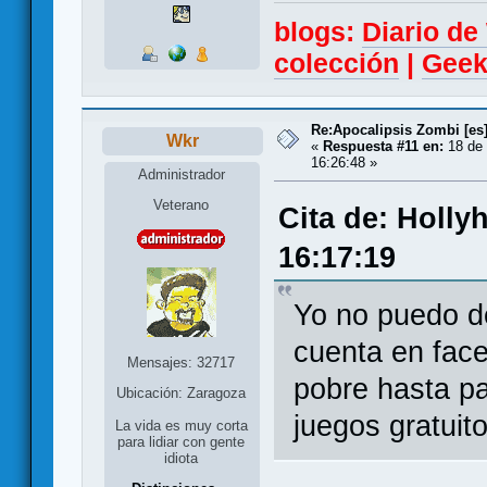
blogs:
Diario d
colección
|
Geek
Re:Apocalipsis Zombi [es
Wkr
«
Respuesta #11 en:
18 de 
16:26:48 »
Administrador
Veterano
Cita de: Holly
16:17:19
Yo no puedo d
cuenta en faceb
Mensajes: 32717
pobre hasta pa
Ubicación: Zaragoza
juegos gratuito
La vida es muy corta
para lidiar con gente
idiota