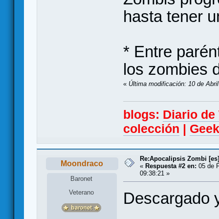
hasta tener u
* Entre parén
los zombies d
«
Última modificación: 10 de Abri
blogs:
Diario d
colección
|
Geek
Re:Apocalipsis Zombi [es
Moondraco
«
Respuesta #2 en:
05 de F
09:38:21 »
Baronet
Veterano
Descargado y