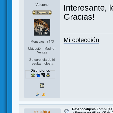
Veterano
Interesante, 
Gracias!
Mi colección
Mensajes: 7473
Ubicación: Madrid -
Ventas
Su carencia de fé
resulta molesta
Distinciones
Re:Apocalipsis Zombi [es
er_shiro
«
Respuesta #5 en:
05 de F