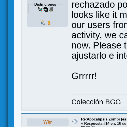
rechazado por
Distinciones
looks like it 
our users fr
activity, we c
now. Please t
ajustarlo e in
Grrrrr!
Colección BGG
Re:Apocalipsis Zombi [es
Wkr
«
Respuesta #14 en:
18 de 