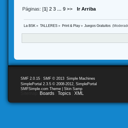
Páginas: [
1
]
2
3
...
9
>>
Ir Arriba
La BSK
»
TALLERES
»
Print & Play
»
Juegos Gratuitos 
(Moderad
SMF 2.0.15
|
SMF © 2013
,
Simple Machines
SimplePortal 2.3.5 © 2008-2012, SimplePortal
SMFSimple.com Theme | Skin Samp
Sitemap:
Boards
|
Topics
|
XML