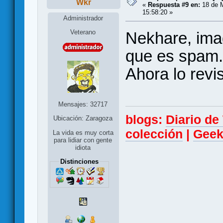
Wkr
«
Respuesta #9 en:
18 de M
15:58:20 »
Administrador
Veterano
Nekhare, imag
que es spam. 
Ahora lo revis
Mensajes: 32717
blogs:
Diario d
Ubicación: Zaragoza
colección
|
Geek
La vida es muy corta
para lidiar con gente
idiota
Distinciones