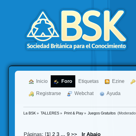
  Inicio
  Foro
Etiquetas
  Ezine
  Registrarse
  Webchat
  Ayuda
La BSK
»
TALLERES
»
Print & Play
»
Juegos Gratuitos 
(Moderado
Páginas: [
1
]
2
3
...
9
>>
Ir Abajo