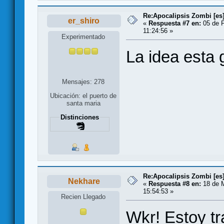
Re:Apocalipsis Zombi [es
er_shiro
«
Respuesta #7 en:
05 de F
11:24:56 »
Experimentado
La idea esta 
Mensajes: 278
Ubicación: el puerto de
santa maria
Distinciones
Re:Apocalipsis Zombi [es
Nekhare
«
Respuesta #8 en:
18 de M
15:54:53 »
Recien Llegado
Wkr! Estoy tr