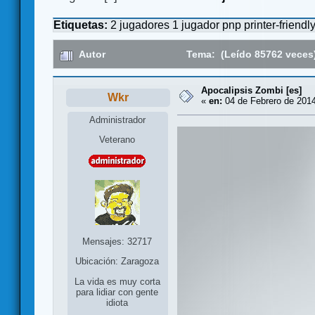
Etiquetas:
2 jugadores
1 jugador
pnp
printer-friendl
Autor
Tema: (Leído 85762 veces
Apocalipsis Zombi [es]
Wkr
«
en:
04 de Febrero de 2014
Administrador
Veterano
Mensajes: 32717
Ubicación: Zaragoza
La vida es muy corta
para lidiar con gente
idiota