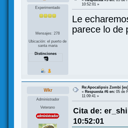
10:52:01 »
Experimentado
Le echaremos
parece lo de 
Mensajes: 278
Ubicación: el puerto de
santa maria
Distinciones
Re:Apocalipsis Zombi [es
Wkr
«
Respuesta #6 en:
05 de F
11:09:41 »
Administrador
Veterano
Cita de: er_sh
10:52:01