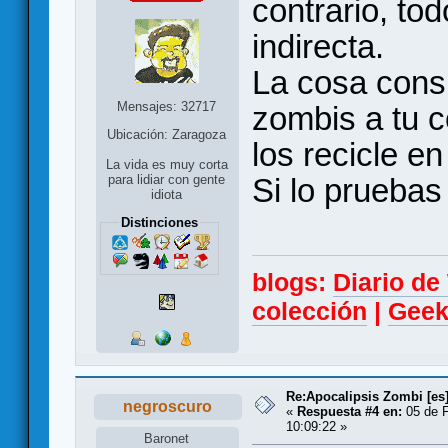
contrario, tod
indirecta.
La cosa consi
Mensajes: 32717
zombis a tu c
Ubicación: Zaragoza
los recicle e
La vida es muy corta
Si lo pruebas
para lidiar con gente
idiota
Distinciones
blogs:
Diario d
colección
|
Geek
Re:Apocalipsis Zombi [es
negroscuro
«
Respuesta #4 en:
05 de F
10:09:22 »
Baronet