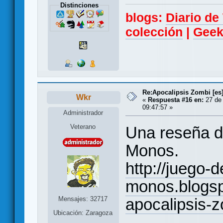
Distinciones
blogs:
Diario d
colección
|
Geek
Re:Apocalipsis Zombi [es
Wkr
«
Respuesta #16 en:
27 de 
09:47:57 »
Administrador
Veterano
Una reseña d
Monos.
http://juego-d
monos.blogsp
Mensajes: 32717
apocalipsis-
Ubicación: Zaragoza