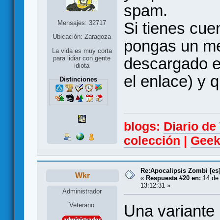
spam.
Mensajes: 32717
Si tienes cue
Ubicación: Zaragoza
pongas un me
La vida es muy corta
descargado e
para lidiar con gente
idiota
el enlace) y 
Distinciones
blogs:
Diario d
colección
|
Geek
Re:Apocalipsis Zombi [es
Wkr
«
Respuesta #20 en:
14 de 
13:12:31 »
Administrador
Veterano
Una variante 