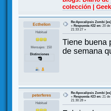
colección
|
Geek
Re:Apocalipsis Zombi [es
Ecthelion
«
Respuesta #22 en:
20 de 
21:33:27 »
Habitual
Tiene buena pi
Mensajes: 150
de semana que
Distinciones
Re:Apocalipsis Zombi [es
peterferes
«
Respuesta #23 en:
21 de 
21:30:28 »
Habitual