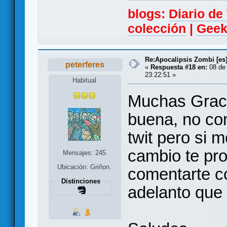
blogs:
Diario d
colección
|
Geek
Re:Apocalipsis Zombi [es
peterferes
«
Respuesta #18 en:
08 de 
23:22:51 »
Habitual
Muchas Graci
buena, no con
twit pero si 
cambio te pro
Mensajes: 245
Ubicación: Griñon.
comentarte co
Distinciones
adelanto que 