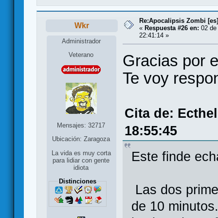
Re:Apocalipsis Zombi [es
Wkr
«
Respuesta #26 en:
02 de
22:41:14 »
Administrador
Veterano
Gracias por e
Te voy respo
Cita de: Ecthe
Mensajes: 32717
18:55:45
Ubicación: Zaragoza
Este finde ech
La vida es muy corta
para lidiar con gente
idiota
Distinciones
Las dos prime
de 10 minutos.