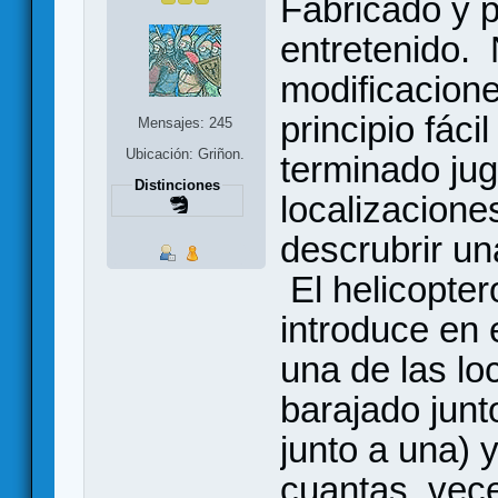
Fabricado y p
entretenido.
modificacion
principio fáci
Mensajes: 245
Ubicación: Griñon.
terminado ju
Distinciones
localizacione
descrubrir un
El helicopter
introduce en
una de las lo
barajado junt
junto a una)
cuantas veces