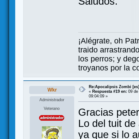
Saludos.
¡Alégrate, oh Pat
traido arrastrand
los perros; y dego
troyanos por la c
Re:Apocalipsis Zombi [es
Wkr
«
Respuesta #19 en:
09 de 
09:04:09 »
Administrador
Veterano
Gracias peter
Lo del tuit d
ya que si lo 