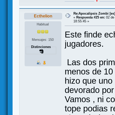
Re:Apocalipsis Zombi [es
Ecthelion
«
Respuesta #25 en:
02 de
18:55:45 »
Habitual
Este finde ec
Mensajes: 150
jugadores.
Distinciones
Las dos prim
menos de 10 m
hizo que uno 
devorado por 
Vamos , ni co
tope podias re