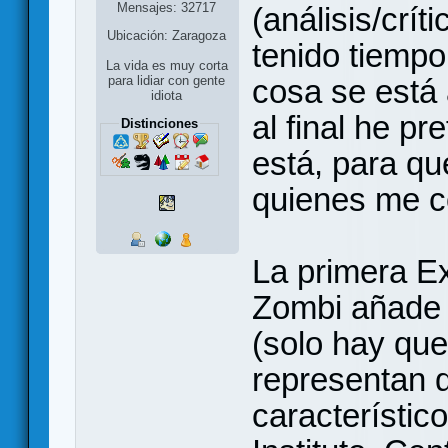
Mensajes: 32717
(análisis/crí
Ubicación: Zaragoza
tenido tiempo
La vida es muy corta
cosa se está
para lidiar con gente
idiota
al final he pr
Distinciones
está, para qu
quienes me c
La primera E
Zombi añade 
(solo hay que
representan d
característic