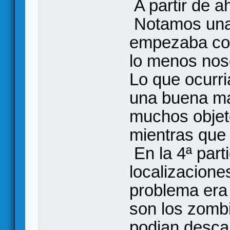
A partir de a
Notamos una 
empezaba con
lo menos nos
Lo que ocurri
una buena ma
muchos objeto
mientras que 
En la 4ª par
localizacione
problema era
son los zombi
podian descar