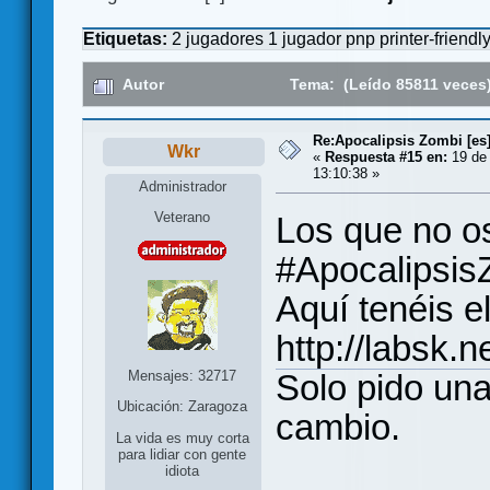
Etiquetas:
2 jugadores
1 jugador
pnp
printer-friendl
Autor
Tema: (Leído 85811 veces
Re:Apocalipsis Zombi [es
Wkr
«
Respuesta #15 en:
19 de 
13:10:38 »
Administrador
Veterano
Los que no o
#Apocalipsis
Aquí tenéis e
http://labsk.
Mensajes: 32717
Solo pido una
Ubicación: Zaragoza
cambio.
La vida es muy corta
para lidiar con gente
idiota