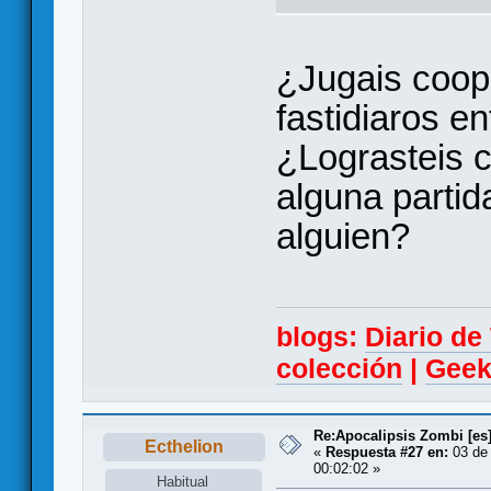
¿Jugais coop
fastidiaros e
¿Lograsteis c
alguna partid
alguien?
blogs:
Diario d
colección
|
Geek
Re:Apocalipsis Zombi [es
Ecthelion
«
Respuesta #27 en:
03 de
00:02:02 »
Habitual