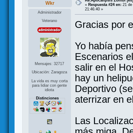
Re:Apocalipsis Zombi [es
Wkr
«
Respuesta #24 en:
21 de 
21:46:40 »
Administrador
Veterano
Gracias por e
Yo había pen
Escenarios el
Mensajes: 32717
salir en el Hos
Ubicación: Zaragoza
hay un helipu
La vida es muy corta
Deportivo (s
para lidiar con gente
idiota
aterrizar en e
Distinciones
Las Localizac
más miga. D