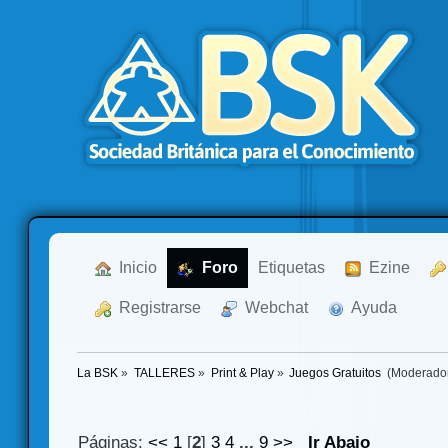
  Inicio
  Foro
Etiquetas
  Ezine
  Registrarse
  Webchat
  Ayuda
La BSK
»
TALLERES
»
Print & Play
»
Juegos Gratuitos 
(Moderado
Páginas:
<<
1
[
2
]
3
4
...
9
>>
Ir Abajo