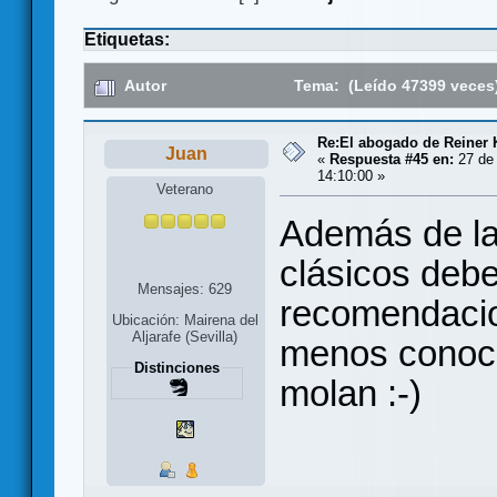
Etiquetas:
Autor
Tema: (Leído 47399 veces
Re:El abogado de Reiner 
Juan
«
Respuesta #45 en:
27 de 
14:10:00 »
Veterano
Además de la
clásicos debe
Mensajes: 629
recomendacio
Ubicación: Mairena del
Aljarafe (Sevilla)
menos conoci
Distinciones
molan :-)