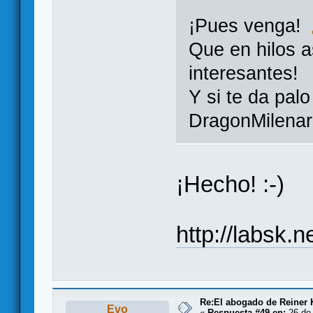
¡Pues venga!
Que en hilos 
interesantes!
Y si te da palo
DragonMilena
¡Hecho! :-)
http://labsk.
Re:El abogado de Reiner 
Evo
«
Respuesta #49 en:
26 de