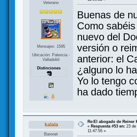
Veterano
Buenas de n
Como sabéis 
nuevo del Do
versión o re
Mensajes: 1595
Ubicación: Palencia -
anterior: el 
Valladolid
¿alguno lo h
Distinciones
Yo lo tengo 
ha dado tiemp
Re:El abogado de Reiner 
kalala
«
Respuesta #53 en:
23 de 
11:47:55 »
Baronet