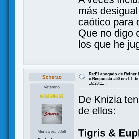
más desigual
caótico para 
Que no digo q
los que he ju
Re:El abogado de Reiner 
Scherzo
«
Respuesta #50 en:
01 de 
16:28:11 »
Veterano
De Knizia ten
de ellos:
Tigris & Eup
Mensajes: 3868