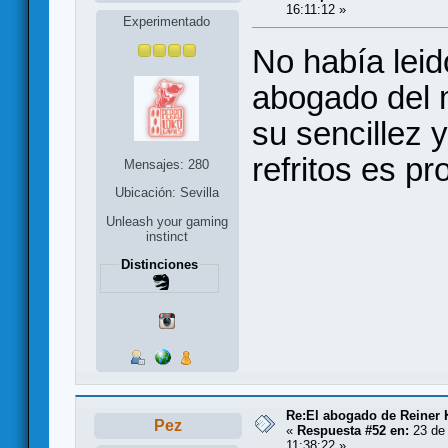
16:11:12 »
Experimentado
No había leid
abogado del 
su sencillez y
refritos es pr
Mensajes: 280
Ubicación: Sevilla
Unleash your gaming
instinct
Distinciones
Re:El abogado de Reiner 
Pez
«
Respuesta #52 en:
23 de 
11:38:22 »