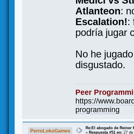
Medici vs St
Atlanteon
: n
Escalation!
:
podría jugar 
No he jugado
disgustado.
Peer Programmi
https://www.boa
programming
Re:El abogado de Reiner 
PerroLokoGames
«
Respuesta #51 en:
27 de 