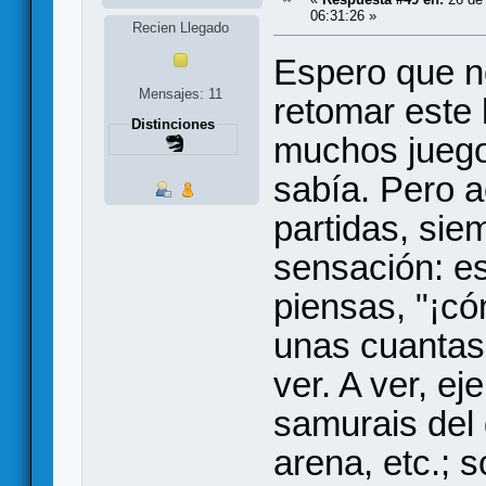
06:31:26 »
Recien Llegado
Espero que n
Mensajes: 11
retomar este h
Distinciones
muchos juego
sabía. Pero 
partidas, sie
sensación: es
piensas, "¡c
unas cuantas 
ver. A ver, e
samurais del 
arena, etc.; 