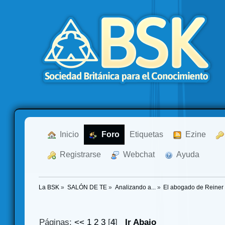
  Inicio
  Foro
Etiquetas
  Ezine
  Registrarse
  Webchat
  Ayuda
La BSK
»
SALÓN DE TE
»
Analizando a...
»
El abogado de Reiner 
Páginas:
<<
1
2
3
[
4
]
Ir Abajo