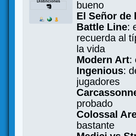
Distinciones
bueno
El Señor de 
Battle Line
:
recuerda al t
la vida
Modern Art
:
Ingenious
: 
jugadores
Carcassonne
probado
Colossal Ar
bastante