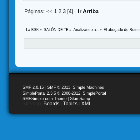
Páginas:
<<
1
2
3
[
4
]
Ir Arriba
La BSK
»
SALÓN DE TE
»
Analizando a...
»
El abogado de Reiner
SMF 2.0.15
|
SMF © 2013
,
Simple Machines
SimplePortal 2.3.5 © 2008-2012, SimplePortal
SMFSimple.com Theme | Skin Samp
Sitemap:
Boards
|
Topics
|
XML