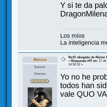
Y si te da pal
DragonMilen
Los míos
La inteligencia m
Re:El abogado de Reiner 
Marcus
«
Respuesta #47 en:
27 de 
14:50:32 »
Baronet
Veterano
Yo no he pro
todos han sid
vale QUO VA