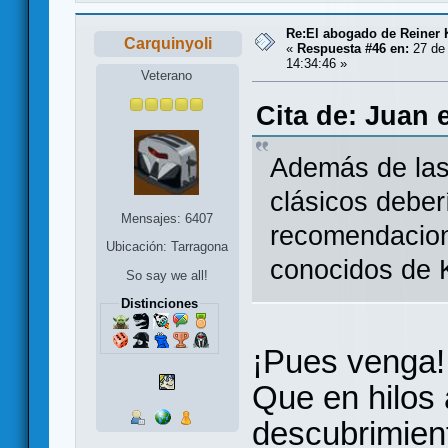
Re:El abogado de Reiner 
Carquinyoli
«
Respuesta #46 en:
27 de 
14:34:46 »
Veterano
Cita de: Juan 
Además de las
clásicos deber
Mensajes: 6407
recomendacion
Ubicación: Tarragona
conocidos de K
So say we all!
Distinciones
¡Pues venga
Que en hilos
descubrimient