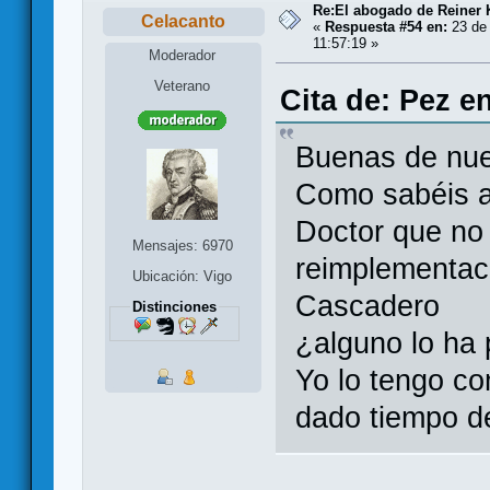
Re:El abogado de Reiner 
Celacanto
«
Respuesta #54 en:
23 de 
11:57:19 »
Moderador
Veterano
Cita de: Pez e
Buenas de nu
Como sabéis a
Doctor que no
Mensajes: 6970
reimplementaci
Ubicación: Vigo
Cascadero
Distinciones
¿alguno lo ha
Yo lo tengo c
dado tiempo de