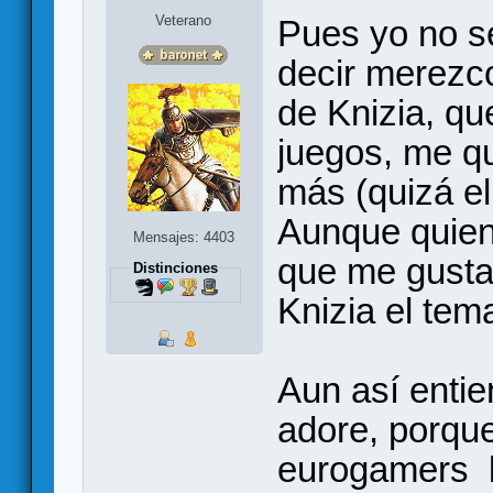
Veterano
Pues yo no sé
decir merezco
de Knizia, qu
juegos, me q
más (quizá e
Aunque quien
Mensajes: 4403
que me gusta
Distinciones
Knizia el tem
Aun así enti
adore, porqu
eurogamers l