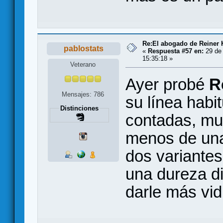
Re:El abogado de Reiner 
pablostats
«
Respuesta #57 en:
29 de 
15:35:18 »
Veterano
Ayer probé
R
Mensajes: 786
su línea habit
Distinciones
contadas, muc
menos de una
dos variantes
una dureza di
darle más vidi