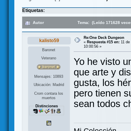
Etiquetas:
Autor
Tema: (Leído 171628 vece
Re:One Deck Dungeon
kalisto59
«
Respuesta #15 en:
11 de 
10:00:56 »
Baronet
Veterano
Yo he visto u
que arte y di
Mensajes: 10893
gusta, los hé
Ubicación: Madrid
pero tienen s
Crom contara los
muertos
sean todos ch
Distinciones
Mi Colección