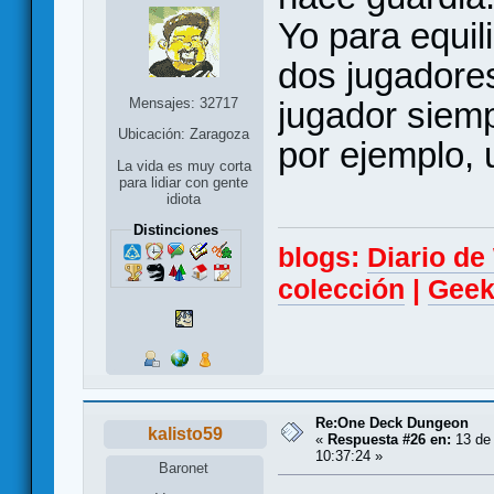
Yo para equil
dos jugadore
Mensajes: 32717
jugador siemp
Ubicación: Zaragoza
por ejemplo, 
La vida es muy corta
para lidiar con gente
idiota
Distinciones
blogs:
Diario d
colección
|
Geek
Re:One Deck Dungeon
kalisto59
«
Respuesta #26 en:
13 de 
10:37:24 »
Baronet