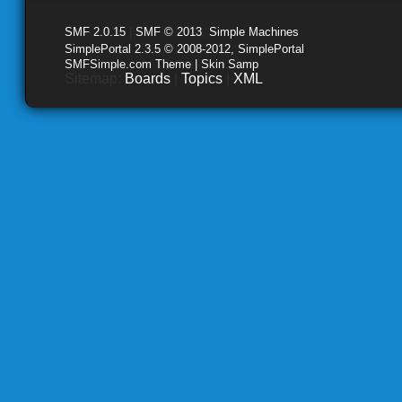
SMF 2.0.15
|
SMF © 2013
,
Simple Machines
SimplePortal 2.3.5 © 2008-2012, SimplePortal
SMFSimple.com Theme | Skin Samp
Sitemap:
Boards
|
Topics
|
XML