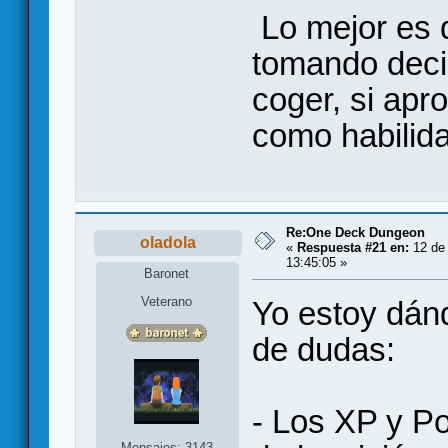
Lo mejor es 
tomando deci
coger, si apr
como habilidad
Re:One Deck Dungeon
oladola
«
Respuesta #21 en:
12 de 
13:45:05 »
Baronet
Veterano
Yo estoy dán
de dudas:
- Los XP y Po
Mensajes: 3143