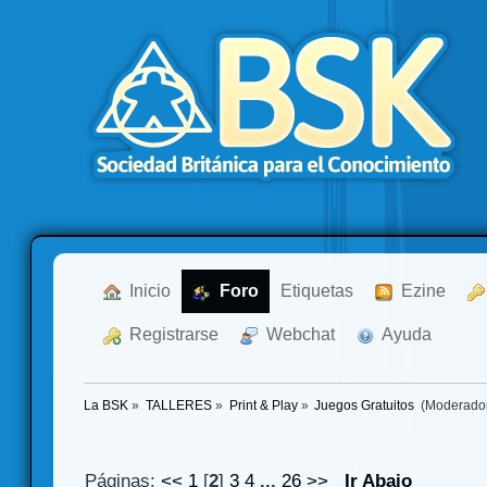
  Inicio
  Foro
Etiquetas
  Ezine
  Registrarse
  Webchat
  Ayuda
La BSK
»
TALLERES
»
Print & Play
»
Juegos Gratuitos 
(Moderado
Páginas:
<<
1
[
2
]
3
4
...
26
>>
Ir Abajo