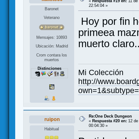
«
Respuesta #19 en:
11 de 
22:54:04 »
Baronet
Veterano
Hoy por fin he
primeea mazm
Mensajes: 10893
muerto claro..
Ubicación: Madrid
Crom contara los
muertos
Distinciones
Mi Colección
http://www.board
own=1&subtype=
Re:One Deck Dungeon
ruipon
«
Respuesta #20 en:
12 de 
00:04:30 »
Habitual