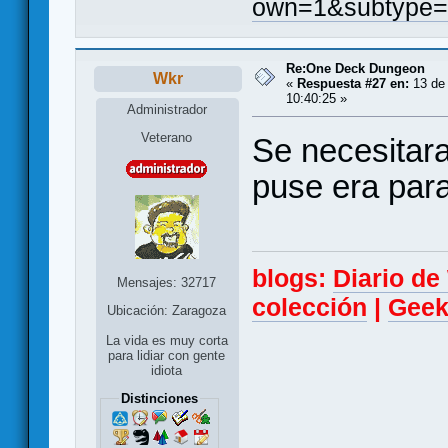
own=1&subtype=
Re:One Deck Dungeon
Wkr
«
Respuesta #27 en:
13 de 
10:40:25 »
Administrador
Veterano
Se necesitara
puse era para 
blogs:
Diario d
Mensajes: 32717
colección
|
Geek
Ubicación: Zaragoza
La vida es muy corta
para lidiar con gente
idiota
Distinciones