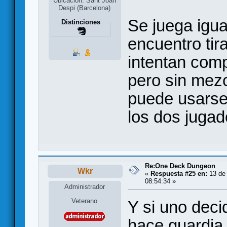
Ubicación: Sant Joan
Despi (Barcelona)
Se juega igua
Distinciones
encuentro tir
intentan comp
pero sin mezc
puede usarse 
los dos jugad
Re:One Deck Dungeon
Wkr
«
Respuesta #25 en:
13 de 
08:54:34 »
Administrador
Veterano
Y si uno decid
hace guardia