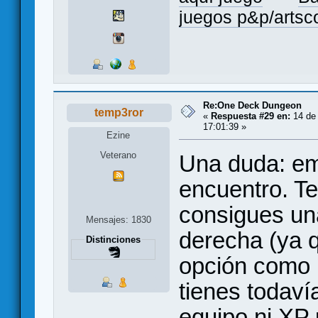
juegos p&p/arts
Re:One Deck Dungeon
temp3ror
«
Respuesta #29 en:
14 de 
17:01:39 »
Ezine
Veterano
Una duda: emp
encuentro. Te
consigues un
Mensajes: 1830
derecha (ya 
Distinciones
opción como
tienes todav
equipo ni XP 