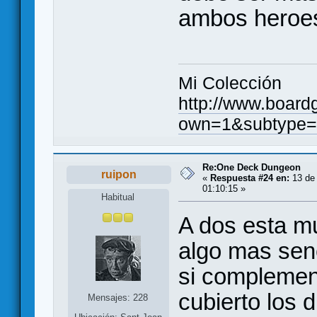
ambos heroes
Mi Colección
http://www.board
own=1&subtype=
Re:One Deck Dungeon
ruipon
«
Respuesta #24 en:
13 de 
01:10:15 »
Habitual
A dos esta mu
algo mas senc
si complemen
cubierto los 
Mensajes: 228