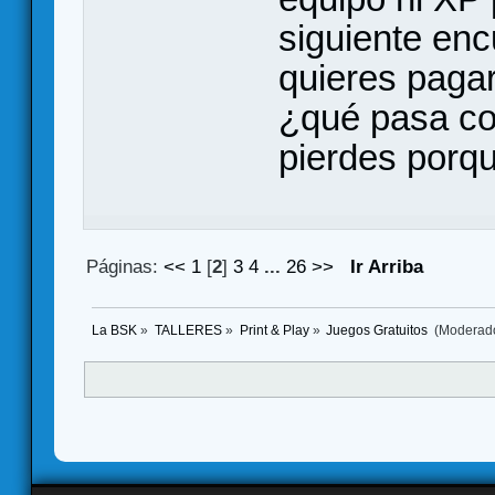
siguiente enc
quieres pagar
¿qué pasa co
pierdes porq
Páginas:
<<
1
[
2
]
3
4
...
26
>>
Ir Arriba
La BSK
»
TALLERES
»
Print & Play
»
Juegos Gratuitos 
(Moderad