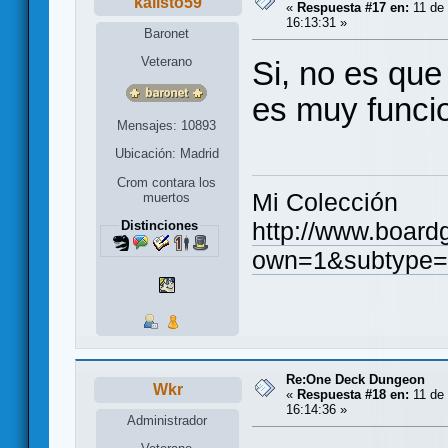
kalisto59
«
Respuesta #17 en:
11 de 
16:13:31 »
Baronet
Veterano
Si, no es que
es muy funci
Mensajes: 10893
Ubicación: Madrid
Crom contara los
Mi Colección
muertos
http://www.board
Distinciones
own=1&subtype=
Re:One Deck Dungeon
Wkr
«
Respuesta #18 en:
11 de 
16:14:36 »
Administrador