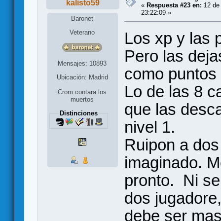
kalisto59
«
Respuesta #23 en:
12 de 
23:22:09 »
Baronet
Veterano
Los xp y las 
Pero las deja
Mensajes: 10893
como puntos a
Ubicación: Madrid
Lo de las 8 c
Crom contara los
muertos
que las desc
Distinciones
nivel 1.
Ruipon a dos
imaginado. M
pronto. Ni se
dos jugadore,
debe ser mas 