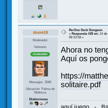
Re:One Deck Dungeon
doom18
«
Respuesta #28 en:
14 de 
09:33:59 »
Moderador
Veterano
Ahora no teng
Aquí os pongo
https://matt
solitaire.pdf
Mensajes: 3580
Ubicación: Palma de
Mallorca
Distinciones
aquí juego
-
Ba