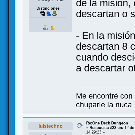
de la misión,
Distinciones
descartan o 
- En la misió
descartan 8 ca
cuando descie
a descartar o
Me encontré con e
chuparle la nuca .
Re:One Deck Dungeon
luistechno
«
Respuesta #22 en:
12 de 
14:29:23 »