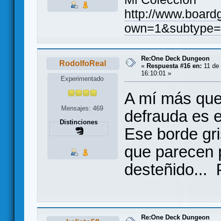
http://www.board
own=1&subtype=
Re:One Deck Dungeon
RodolfoReal
«
Respuesta #16 en:
11 de 
16:10:01 »
Experimentado
A mí más que
Mensajes: 469
defrauda es e
Distinciones
Ese borde gr
que parecen 
desteñido... 
Re:One Deck Dungeon