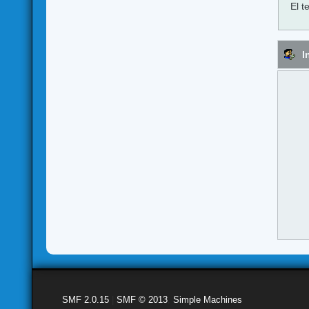
El t
I
SMF 2.0.15
|
SMF © 2013
,
Simple Machines