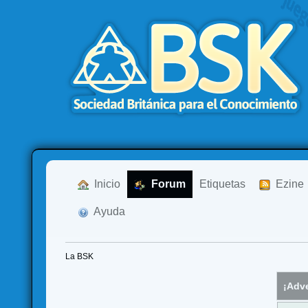
  Inicio
  Forum
Etiquetas
  Ezine
  Ayuda
La BSK
¡Adve