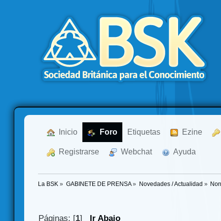
  Inicio
  Foro
Etiquetas
  Ezine
  Registrarse
  Webchat
  Ayuda
La BSK
»
GABINETE DE PRENSA
»
Novedades / Actualidad
»
Nor
Páginas: [
1
]
Ir Abajo