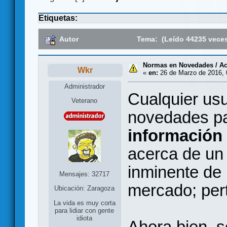
Etiquetas:
Autor
Tema: (Leído 44235 vece
Normas en Novedades / Ac
Wkr
«
en:
26 de Marzo de 2016, 
Administrador
Cualquier usu
Veterano
novedades p
información
acerca de un 
inminente de
Mensajes: 32717
mercado; pert
Ubicación: Zaragoza
La vida es muy corta
para lidiar con gente
idiota
Ahora bien, s