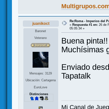
Multigrupos.co
Re:Roma - Imperios del 
juanikoct
«
Respuesta #1 en:
26 de F
05:05:34 »
Baronet
Veterano
Buena pinta!!
Muchísimas g
Enviado desd
Tapatalk
Mensajes: 3129
Ubicación: Cartagena
EuroLove
Distinciones
Mi Canal de Jue