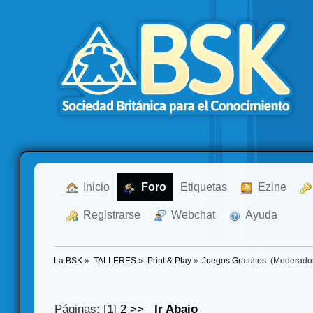
  Inicio
  Foro
Etiquetas
  Ezine
  Registrarse
  Webchat
  Ayuda
La BSK
»
TALLERES
»
Print & Play
»
Juegos Gratuitos 
(Moderado
Páginas: [
1
]
2
>>
Ir Abajo