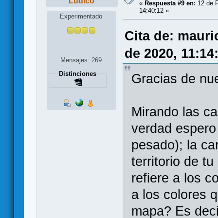
Lúdico
«
Respuesta #9 en:
12 de F
14:40:12 »
Experimentado
Cita de: mauri
de 2020, 11:14
Mensajes: 269
Distinciones
Gracias de nu
Mirando las ca
verdad espero 
pesado); la car
territorio de t
refiere a los c
a los colores 
mapa? Es decir,