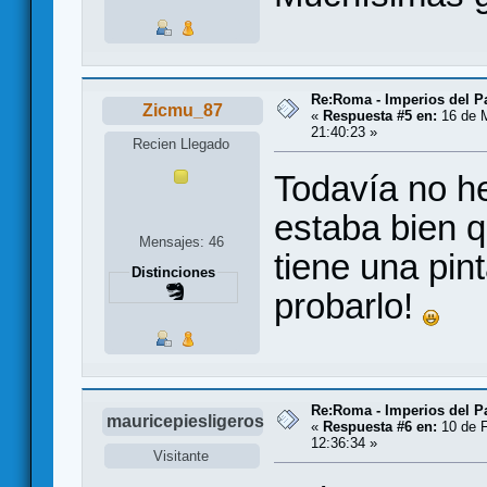
Re:Roma - Imperios del 
Zicmu_87
«
Respuesta #5 en:
16 de 
21:40:23 »
Recien Llegado
Todavía no h
estaba bien q
Mensajes: 46
tiene una pin
Distinciones
probarlo!
Re:Roma - Imperios del 
mauricepiesligeros
«
Respuesta #6 en:
10 de F
12:36:34 »
Visitante