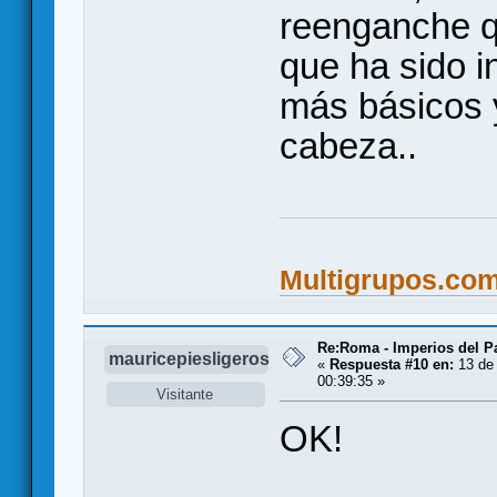
reenganche qu
que ha sido i
más básicos y
cabeza..
Multigrupos.co
Re:Roma - Imperios del 
mauricepiesligeros
«
Respuesta #10 en:
13 de 
00:39:35 »
Visitante
OK!