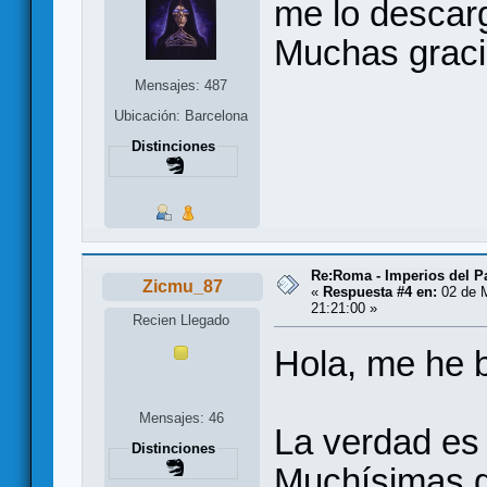
me lo descarg
Muchas graci
Mensajes: 487
Ubicación: Barcelona
Distinciones
Re:Roma - Imperios del 
Zicmu_87
«
Respuesta #4 en:
02 de 
21:21:00 »
Recien Llegado
Hola, me he b
Mensajes: 46
La verdad es
Distinciones
Muchísimas g