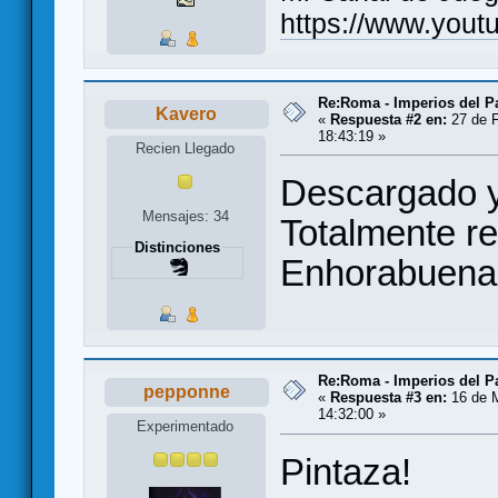
https://www.you
Re:Roma - Imperios del 
Kavero
«
Respuesta #2 en:
27 de F
18:43:19 »
Recien Llegado
Descargado y
Mensajes: 34
Totalmente r
Distinciones
Enhorabuena p
Re:Roma - Imperios del 
pepponne
«
Respuesta #3 en:
16 de M
14:32:00 »
Experimentado
Pintaza!