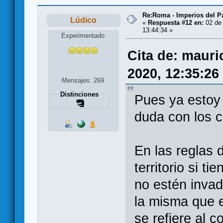
Re:Roma - Imperios del 
Lúdico
«
Respuesta #12 en:
02 de 
13:44:34 »
Experimentado
Cita de: mauri
2020, 12:35:26
Mensajes: 269
Distinciones
Pues ya estoy 
duda con los co
En las reglas 
territorio si t
no estén inva
la misma que e
se refiere al c