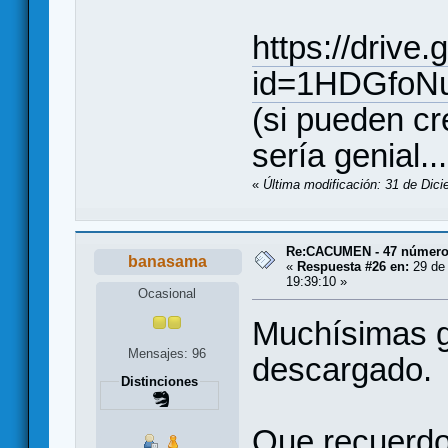
https://drive
id=1HDGfoN
(si pueden cr
sería genial.
«
Última modificación: 31 de Dici
Re:CACUMEN - 47 números
banasama
«
Respuesta #26 en:
29 de 
19:39:10 »
Ocasional
Muchísimas g
Mensajes: 96
descargado.
Distinciones
Que recuerdo