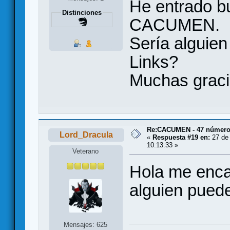
He entrado bu
Distinciones
CACUMEN.
Sería alguien
Links?
Muchas grac
Re:CACUMEN - 47 números
Lord_Dracula
«
Respuesta #19 en:
27 de 
10:13:33 »
Veterano
Hola me encant
alguien puede
Mensajes: 625