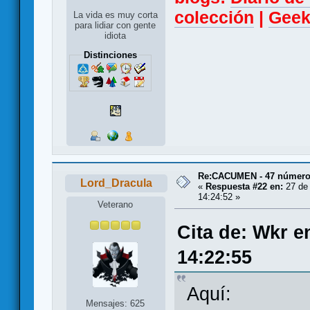
colección
|
Geek
La vida es muy corta
para lidiar con gente
idiota
Distinciones
Re:CACUMEN - 47 números
Lord_Dracula
«
Respuesta #22 en:
27 de 
14:24:52 »
Veterano
Cita de: Wkr e
14:22:55
Aquí:
Mensajes: 625