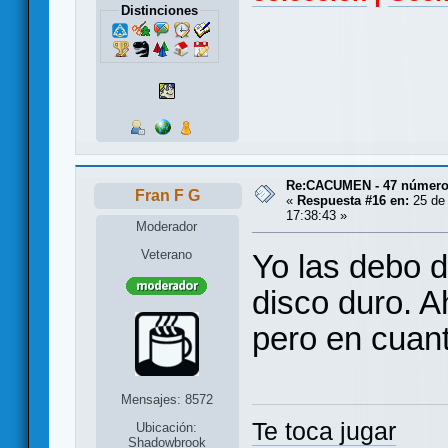
Distinciones
Re:CACUMEN - 47 números
Fran F G
«
Respuesta #16 en:
25 de 
17:38:43 »
Moderador
Veterano
Yo las debo 
disco duro. 
pero en cuant
Mensajes: 8572
Te toca jugar
Ubicación:
Shadowbrook