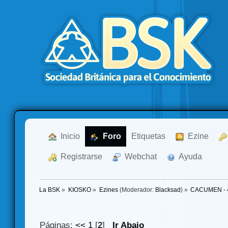
  Inicio
  Foro
Etiquetas
  Ezine
  Registrarse
  Webchat
  Ayuda
La BSK
»
KIOSKO
»
Ezines
(Moderador:
Blacksad
) »
CACUMEN - 4
Páginas:
<<
1
[
2
]
Ir Abajo