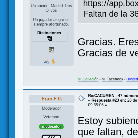
https://app.bo
Ubicación: Madrid Tres
Olivos
Faltan de la 36
Un jugador alegre es
siempre afortunado.
Distinciones
Gracias. Eres
Gracias de v
Mi Colleción
-
Mi Facebook
-
Hyster
Re:CACUMEN - 47 números
Fran F G
«
Respuesta #23 en:
28 de 
09:35:06 »
Moderador
Veterano
Estoy subien
que faltan, de