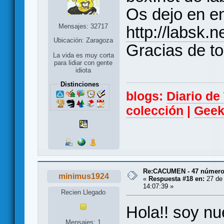
Os dejo en e
Mensajes: 32717
http://labsk.
Ubicación: Zaragoza
Gracias de to
La vida es muy corta
para lidiar con gente
idiota
Distinciones
blogs:
Diario d
colección
|
Geek
Re:CACUMEN - 47 números
minimus1924
«
Respuesta #18 en:
27 de 
14:07:39 »
Recien Llegado
Hola!! soy nu
Mensajes: 1