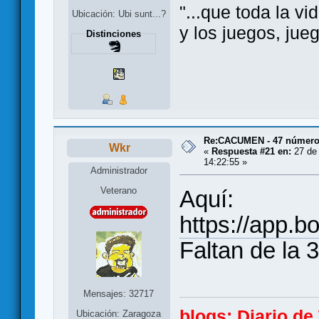
"...que toda la vi
Ubicación: Ubi sunt...?
y los juegos, jue
Distinciones
Re:CACUMEN - 47 números
Wkr
«
Respuesta #21 en:
27 de 
14:22:55 »
Administrador
Veterano
Aquí:
https://app.b
Faltan de la 3
Mensajes: 32717
blogs:
Diario d
Ubicación: Zaragoza