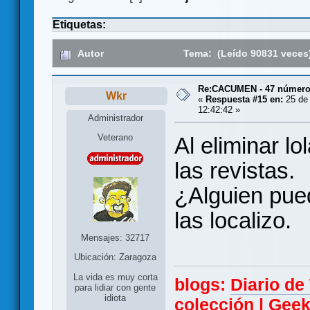
Etiquetas:
Autor
Tema: (Leído 90831 veces
Re:CACUMEN - 47 números
Wkr
«
Respuesta #15 en:
25 de 
12:42:42 »
Administrador
Veterano
Al eliminar l
las revistas.
¿Alguien pued
las localizo.
Mensajes: 32717
Ubicación: Zaragoza
La vida es muy corta
blogs:
Diario d
para lidiar con gente
idiota
colección
|
Geek