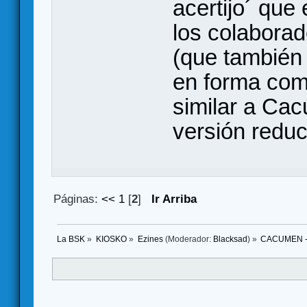
acertijo´ que
los colabora
(que también 
en forma com
similar a Cac
versión reduc
Páginas:
<<
1
[
2
]
Ir Arriba
La BSK
»
KIOSKO
»
Ezines
(Moderador:
Blacksad
) »
CACUMEN - 