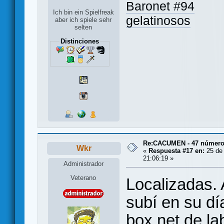
Baronet #94
Ich bin ein Spielfreak
gelatinosos
aber ich spiele sehr
selten
Distinciones
Re:CACUMEN - 47 números
Wkr
«
Respuesta #17 en:
25 de 
21:06:19 »
Administrador
Veterano
Localizadas. 
subí en su dí
box.net de la