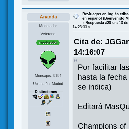
Re:Juegos en inglés edit
Ananda
en español (Bienvenido Mr
«
Respuesta #29 en:
10 de 
Moderador
14:23:33 »
Veterano
Cita de: JGGar
14:16:07
Por facilitar l
hasta la fecha
Mensajes: 9194
Ubicación: Madrid
se indica)
Distinciones
Editará MasQ
Champions o