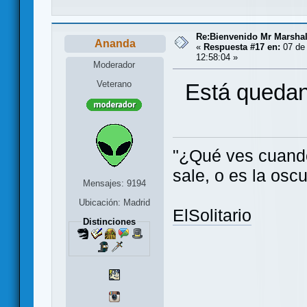
Re:Bienvenido Mr Marshal
Ananda
«
Respuesta #17 en:
07 de 
12:58:04 »
Moderador
Veterano
Está quedand
"¿Qué ves cuando 
sale, o es la oscu
Mensajes: 9194
Ubicación: Madrid
ElSolitario
Distinciones