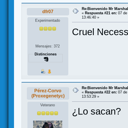
Re:Bienvenido Mr Marshal
dfr07
«
Respuesta #21 en:
07 de 
13:46:40 »
Experimentado
Cruel Necessi
Mensajes: 372
Distinciones
Re:Bienvenido Mr Marshal
Pérez-Corvo
«
Respuesta #22 en:
07 de 
(Proxegenetyc)
13:53:29 »
Veterano
¿Lo sacan?