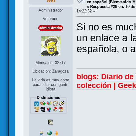
Wkr
en español (Bienvenido Mr
«
Respuesta #28 en:
10 de 
Administrador
14:22:32 »
Veterano
Si no es muc
un enlace a la
española, o al
Mensajes: 32717
Ubicación: Zaragoza
blogs:
Diario d
La vida es muy corta
colección
|
Geek
para lidiar con gente
idiota
Distinciones