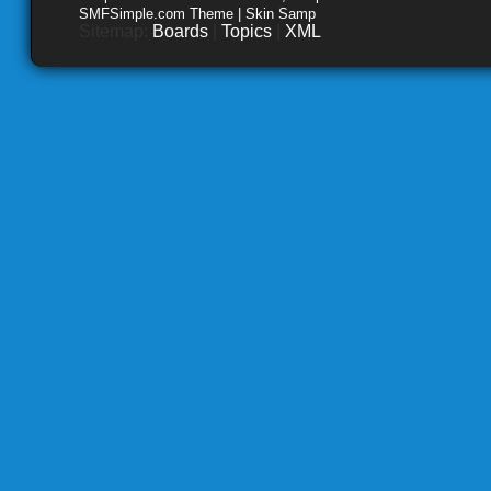
SMFSimple.com Theme | Skin Samp
Sitemap:
Boards
|
Topics
|
XML