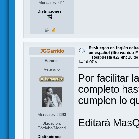
Mensajes: 641
Distinciones
Re:Juegos en inglés edit
JGGarrido
en español (Bienvenido Mr
«
Respuesta #27 en:
10 de 
Baronet
14:16:07 »
Veterano
Por facilitar 
completo hast
cumplen lo qu
Mensajes: 3393
Editará Mas
Ubicación:
Córdoba/Madrid
Distinciones