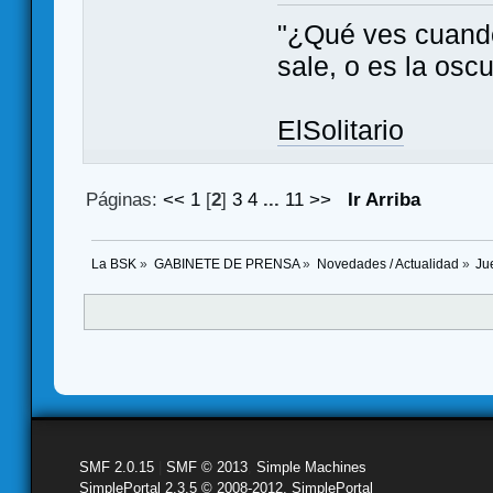
"¿Qué ves cuando 
sale, o es la oscu
ElSolitario
Páginas:
<<
1
[
2
]
3
4
...
11
>>
Ir Arriba
La BSK
»
GABINETE DE PRENSA
»
Novedades / Actualidad
»
Ju
SMF 2.0.15
|
SMF © 2013
,
Simple Machines
SimplePortal 2.3.5 © 2008-2012, SimplePortal