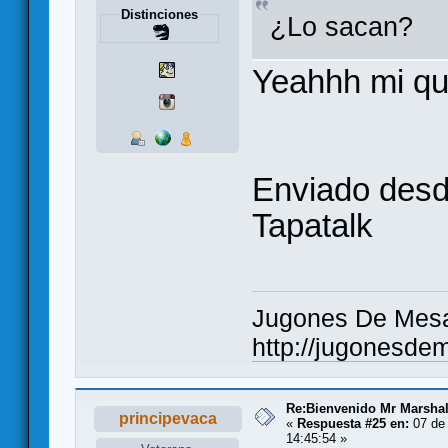
Distinciones
¿Lo sacan?
Yeahhh mi que
Enviado desd
Tapatalk
Jugones De Mesa:
http://jugonesde
Re:Bienvenido Mr Marshal
principevaca
«
Respuesta #25 en:
07 de 
14:45:54 »