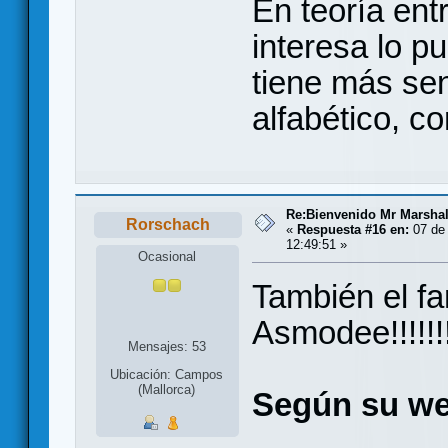
En teoría entr
interesa lo p
tiene más sen
alfabético, c
Re:Bienvenido Mr Marshal
Rorschach
«
Respuesta #16 en:
07 de 
12:49:51 »
Ocasional
También el f
Asmodee!!!!!!
Mensajes: 53
Ubicación: Campos
(Mallorca)
Según su w