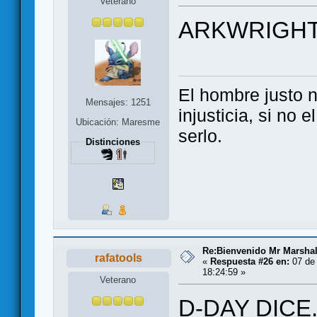
Veterano
ARKWRIGHT 
El hombre justo 
Mensajes: 1251
injusticia, si no 
Ubicación: Maresme
serlo.
Distinciones
Re:Bienvenido Mr Marshal
rafatools
«
Respuesta #26 en:
07 de 
18:24:59 »
Veterano
D-DAY DICE.