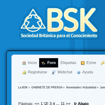
  Inicio
  Foro
Etiquetas
  Ezine
  Registrarse
  Webchat
  Ayuda
La BSK
»
GABINETE DE PRENSA
»
Novedades / Actualidad
»
Jue
Páginas:
<<
1
[
2
]
3
4
...
11
>>
Ir Abajo