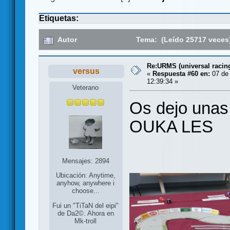
Etiquetas:
Autor
Tema: (Leído 25717 veces
Re:URMS (universal raci
versus
«
Respuesta #60 en:
07 de 
12:39:34 »
Veterano
Os dejo unas
OUKA LES
Mensajes: 2894
Ubicación: Anytime,
anyhow, anywhere i
choose...
Fui un "TiTaN del eipi"
de Da2©. Ahora en
Mk-troll