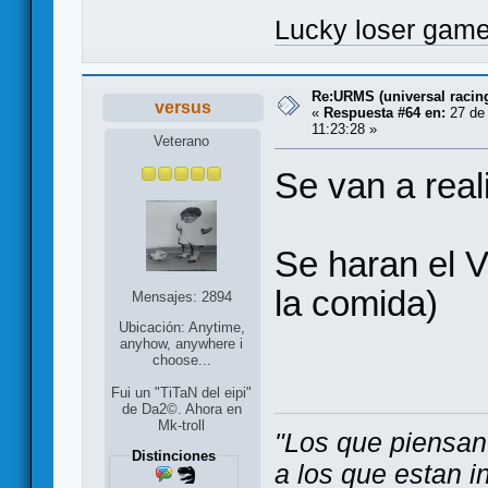
Lucky loser gam
Re:URMS (universal raci
versus
«
Respuesta #64 en:
27 de 
11:23:28 »
Veterano
Se van a rea
Se haran el V
la comida)
Mensajes: 2894
Ubicación: Anytime,
anyhow, anywhere i
choose...
Fui un "TiTaN del eipi"
de Da2©. Ahora en
Mk-troll
"Los que piensan
Distinciones
a los que estan i