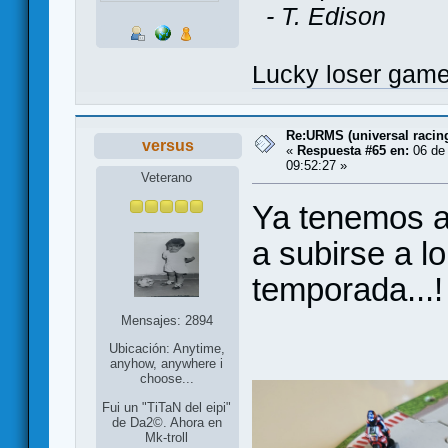
- T. Edison
Lucky loser gam
Re:URMS (universal raci
versus
«
Respuesta #65 en:
06 de 
09:52:27 »
Veterano
Ya tenemos a
a subirse a l
temporada...
Mensajes: 2894
Ubicación: Anytime,
anyhow, anywhere i
choose...
Fui un "TiTaN del eipi"
de Da2©. Ahora en
Mk-troll