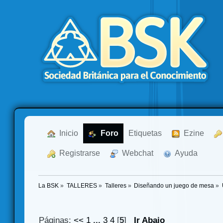
  Inicio
  Foro
Etiquetas
  Ezine
  Registrarse
  Webchat
  Ayuda
La BSK
»
TALLERES
»
Talleres
»
Diseñando un juego de mesa
»
Páginas:
<<
1
...
3
4
[
5
]
Ir Abajo