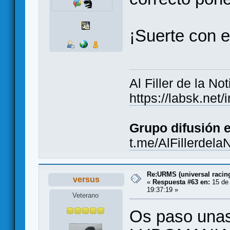
¡Suerte con e
Al Filler de la Not
https://labsk.ne
Grupo difusión 
t.me/AlFillerdela
Re:URMS (universal raci
versus
«
Respuesta #63 en:
15 de 
19:37:19 »
Veterano
Os paso unas