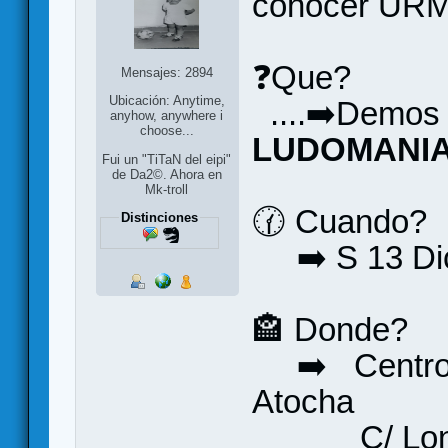
conocer UR
❓Que?
Mensajes: 2894
Ubicación: Anytime,
....➡️Demos
anyhow, anywhere i
choose...
LUDOMANI
Fui un "TiTaN del eipi"
de Da2©. Ahora en
Mk-troll
🕜 Cuando?
Distinciones
➡️ S 13 Di
🏤 Donde?
➡️ Centro p
Atocha
C/ Londr