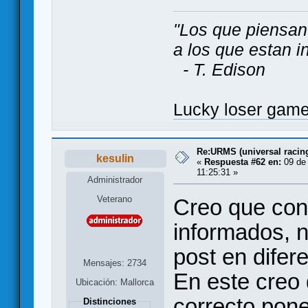
"Los que piensan
a los que estan i
- T. Edison
Lucky loser gam
Re:URMS (universal raci
kesulin
«
Respuesta #62 en:
09 de 
11:25:31 »
Administrador
Veterano
Creo que con
informados, n
post en difere
Mensajes: 2734
En este creo
Ubicación: Mallorca
correcto pone
Distinciones