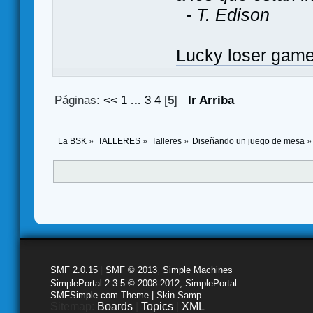
- T. Edison
Lucky loser gam
Páginas:
<<
1
...
3
4
[
5
]
Ir Arriba
La BSK
»
TALLERES
»
Talleres
»
Diseñando un juego de mesa
»
SMF 2.0.15
|
SMF © 2013
,
Simple Machines
SimplePortal 2.3.5 © 2008-2012, SimplePortal
SMFSimple.com Theme | Skin Samp
Sitemap:
Boards
|
Topics
|
XML