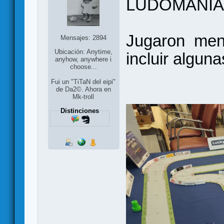
LUDOMANIA
Jugaron meno
Mensajes: 2894
Ubicación: Anytime,
incluir alguna
anyhow, anywhere i
choose...
Fui un "TiTaN del eipi"
de Da2©. Ahora en
Mk-troll
Distinciones