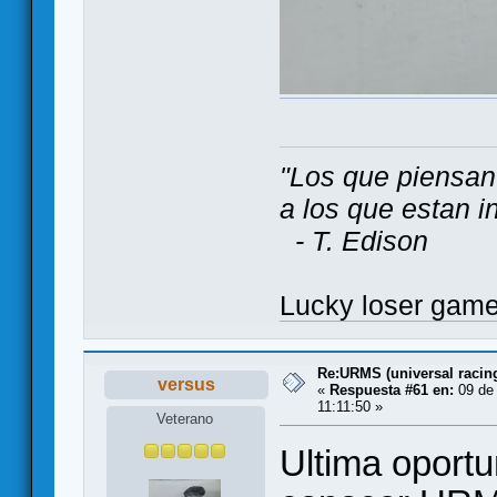
"Los que piensan
a los que estan i
- T. Edison
Lucky loser gam
Re:URMS (universal raci
versus
«
Respuesta #61 en:
09 de 
11:11:50 »
Veterano
Ultima oport