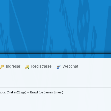
  Ingresar
  Registrarse
  Webchat
ador:
Cristian23zgz
) »
Brawl (de James Ernest)