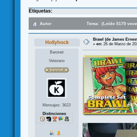
Etiquetas:
Autor
Tema: (Leído 5170 vece
Brawl (de James Ernest
Hollyhock
«
en:
26 de Marzo de 202
Baronet
Veterano
Mensajes: 3623
Distinciones