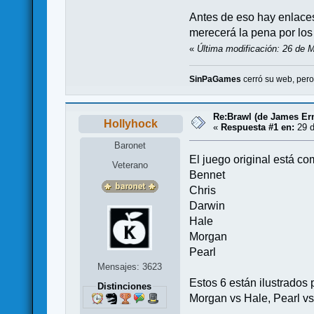
Antes de eso hay enlaces 
merecerá la pena por los
«
Última modificación: 26 de 
SinPaGames
cerró su web, per
Re:Brawl (de James Er
Hollyhock
«
Respuesta #1 en:
29 d
Baronet
El juego original está co
Veterano
Bennet
Chris
Darwin
Hale
Morgan
Pearl
Mensajes: 3623
Estos 6 están ilustrados 
Distinciones
Morgan vs Hale, Pearl vs