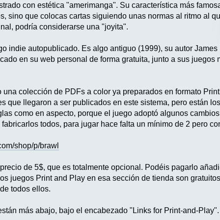
ustrado con estética "amerimanga". Su característica más famosa
os, sino que colocas cartas siguiendo unas normas al ritmo al q
al, podría considerarse una "joyita".
go indie autopublicado. Es algo antiguo (1999), su autor James
icado en su web personal de forma gratuita, junto a sus juegos 
 una colección de PDFs a color ya preparados en formato Print
es que llegaron a ser publicados en este sistema, pero están l
eglas como en aspecto, porque el juego adoptó algunos cambios 
 fabricarlos todos, para jugar hace falta un mínimo de 2 pero con
.com/shop/p/brawl
recio de 5$, que es totalmente opcional. Podéis pagarlo añadien
os juegos Print and Play en esa sección de tienda son gratuitos
de todos ellos.
stán más abajo, bajo el encabezado "Links for Print-and-Play".