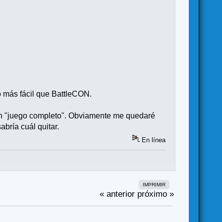
 más fácil que BattleCON.
s un "juego completo". Obviamente me quedaré
bría cuál quitar.
En línea
IMPRIMIR
« anterior
próximo »