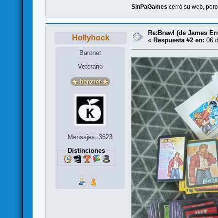
SinPaGames
cerró su web, per
Re:Brawl (de James Er
Hollyhock
«
Respuesta #2 en:
06 d
Baronet
Veterano
Mensajes: 3623
Distinciones