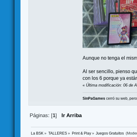
Aunque no tenga el mism
Al ser sencillo, pienso 
con los 6 porque ya están
«
Última modificación: 06 de A
SinPaGames
cerró su web, per
Páginas: [
1
]
Ir Arriba
La BSK
»
TALLERES
»
Print & Play
»
Juegos Gratuitos 
(Mode