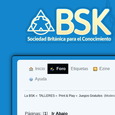
  Inicio
  Foro
Etiquetas
  Ezine
  Ayuda
La BSK
»
TALLERES
»
Print & Play
»
Juegos Gratuitos 
(Moder
Páginas: [
1
]
Ir Abajo