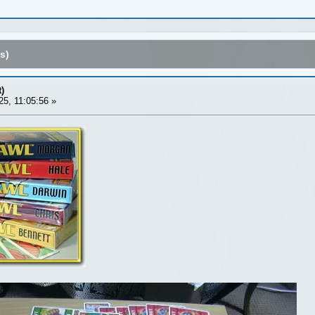
s)
)
5, 11:05:56 »