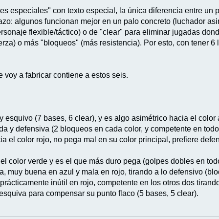
es especiales" con texto especial, la única diferencia entre un 
azo: algunos funcionan mejor en un palo concreto (luchador asim
sonaje flexible/táctico) o de "clear" para eliminar jugadas don
erza) o más "bloqueos" (más resistencia). Por esto, con tener 6
 voy a fabricar contiene a estos seis.
y esquivo (7 bases, 6 clear), y es algo asimétrico hacia el color 
ada y defensiva (2 bloqueos en cada color, y competente en todo
ia el color rojo, no pega mal en su color principal, prefiere d
 el color verde y es el que más duro pega (golpes dobles en tod
, muy buena en azul y mala en rojo, tirando a lo defensivo (blo
prácticamente inútil en rojo, competente en los otros dos tirand
esquiva para compensar su punto flaco (5 bases, 5 clear).