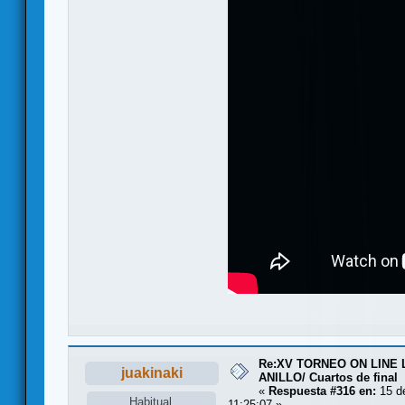
Re:XV TORNEO ON LINE
juakinaki
ANILLO/ Cuartos de final
«
Respuesta #316 en:
15 de
Habitual
11:25:07 »