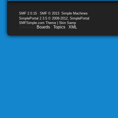
SMF 2.0.15
|
SMF © 2013
,
Simple Machines
SimplePortal 2.3.5 © 2008-2012, SimplePortal
SMFSimple.com Theme | Skin Samp
Sitemap:
Boards
|
Topics
|
XML