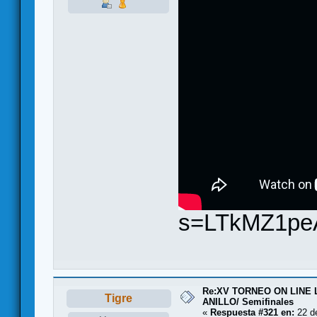
s=LTkMZ1pe
Re:XV TORNEO ON LINE
Tigre
ANILLO/ Semifinales
«
Respuesta #321 en:
22 de