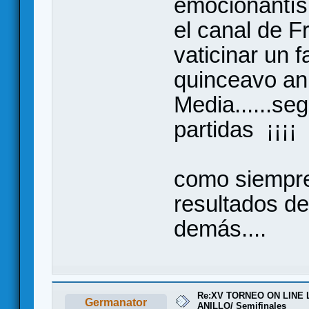
emocionantís
el canal de Fr
vaticinar un f
quinceavo anil
Media......se
partidas ¡¡¡¡
como siempre 
resultados de
demás....
Re:XV TORNEO ON LINE
Germanator
ANILLO/ Semifinales