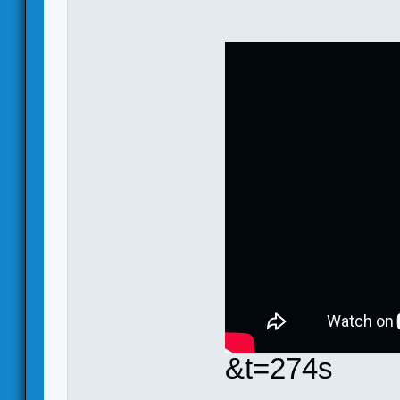
&t=274s