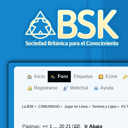
  Inicio
  Foro
Etiquetas
  Ezine
  Registrarse
  Webchat
  Ayuda
La BSK
»
COMUNIDAD
»
Jugar en Línea
»
Torneos y Ligas
»
XV 
Páginas:
<<
1
...
20
21
[
22
]
Ir Abajo