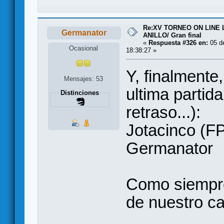
Re:XV TORNEO ON LINE
Germanator
ANILLO/ Gran final
«
Respuesta #326 en:
05 de
Ocasional
18:38:27 »
Y, finalmente
Mensajes: 53
ultima partida
Distinciones
retraso...):
Jotacinco (FP
Germanator
Como siempre,
de nuestro cas