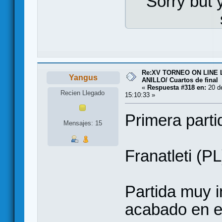
Sorry but 
Re:XV TORNEO ON LINE
Yangus
ANILLO/ Cuartos de final
«
Respuesta #318 en:
20 de
Recien Llegado
15:10:33 »
Primera parti
Mensajes: 15
Franatleti (P
Partida muy i
acabado en el