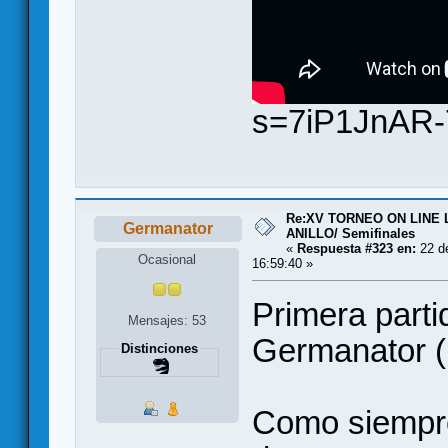
s=7iP1JnAR-
Re:XV TORNEO ON LINE
Germanator
ANILLO/ Semifinales
«
Respuesta #323 en:
22 de
Ocasional
16:59:40 »
Primera parti
Mensajes: 53
Germanator (
Distinciones
Como siempre,