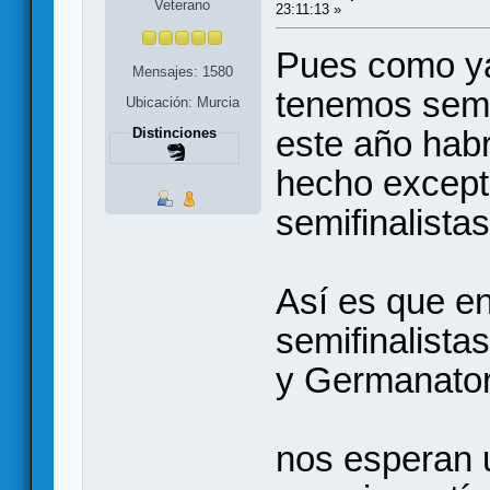
Veterano
23:11:13 »
Pues como ya
Mensajes: 1580
tenemos semif
Ubicación: Murcia
este año hab
Distinciones
hecho except
semifinalistas
Así es que e
semifinalista
y Germanator..
nos esperan 