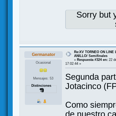
Sorry but 
Re:XV TORNEO ON LINE
Germanator
ANILLO/ Semifinales
«
Respuesta #324 en:
22 de
Ocasional
17:02:44 »
Segunda part
Mensajes: 53
Jotacinco (F
Distinciones
Como siempre,
de nuestro cas