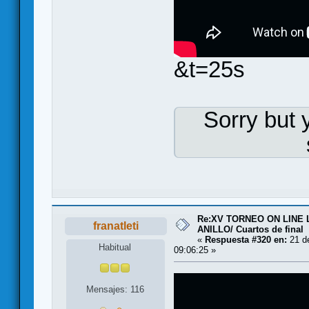
&t=25s
Sorry but 
Re:XV TORNEO ON LINE
franatleti
ANILLO/ Cuartos de final
«
Respuesta #320 en:
21 de
Habitual
09:06:25 »
Mensajes: 116