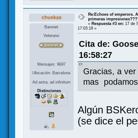
Re:Echoes of emperors. A
chuskas
primeras impresiones???
«
Respuesta #3 en:
17 de S
Baronet
17:03:18 »
Veterano
Cita de: Goose
16:58:27
Mensajes: 9697
Gracias, a ver
Ubicación: Barcelona
mas podamos v
Ad astra, ad infinitum
Distinciones
Algún BSKero
(se dice el p