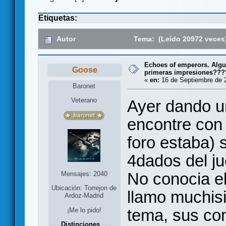
Etiquetas:
Autor
Tema: (Leído 20972 veces
Echoes of emperors. Algu
Goose
primeras impresiones???
«
en:
16 de Septiembre de 2
Baronet
Veterano
Ayer dando u
encontre con
foro estaba) 
4dados del j
No conocia el
Mensajes: 2040
Ubicación: Torrejon de
llamo muchisi
Ardoz-Madrid
tema, sus com
¡Me lo pido!
Distinciones