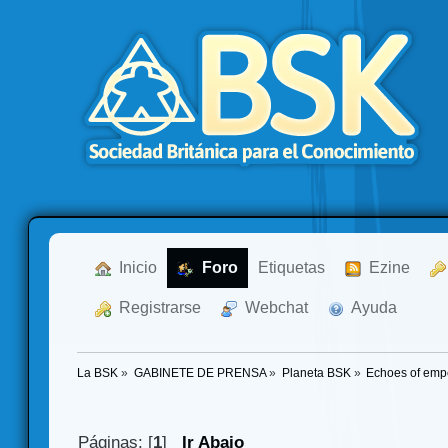
  Inicio
  Foro
Etiquetas
  Ezine
  Registrarse
  Webchat
  Ayuda
La BSK
»
GABINETE DE PRENSA
»
Planeta BSK
»
Echoes of emp
Páginas: [
1
]
Ir Abajo