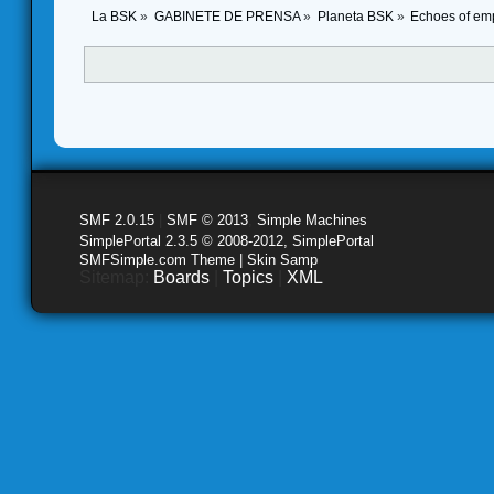
La BSK
»
GABINETE DE PRENSA
»
Planeta BSK
»
Echoes of em
SMF 2.0.15
|
SMF © 2013
,
Simple Machines
SimplePortal 2.3.5 © 2008-2012, SimplePortal
SMFSimple.com Theme | Skin Samp
Sitemap:
Boards
|
Topics
|
XML