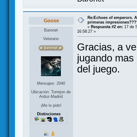
Re:Echoes of emperors. A
Goose
primeras impresiones???
«
Respuesta #2 en:
17 de S
Baronet
16:58:27 »
Veterano
Gracias, a ve
jugando mas
del juego.
Mensajes: 2040
Ubicación: Torrejon de
Ardoz-Madrid
¡Me lo pido!
Distinciones