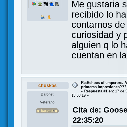
Me gustaria s
recibido lo h
contarnos de
curiosidad y 
alguien q lo 
cuentan en la
Re:Echoes of emperors. A
chuskas
primeras impresiones???
«
Respuesta #1 en:
17 de S
Baronet
13:53:19 »
Veterano
Cita de: Goose
22:35:20