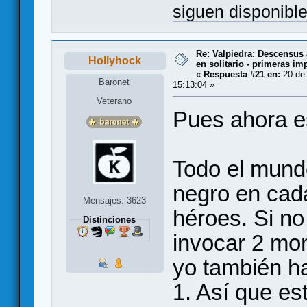
siguen disponibl
Re: Valpiedra: Descensus 
Hollyhock
en solitario - primeras im
«
Respuesta #21 en:
20 de 
Baronet
15:13:04 »
Veterano
Pues ahora e
Todo el mund
negro en cada
Mensajes: 3623
héroes. Si no 
Distinciones
invocar 2 mo
yo también h
1. Así que e