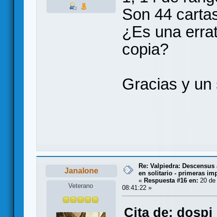
Son 44 carta
¿Es una errat
copia?
Gracias y un 
Re: Valpiedra: Descensus 
Janalone
en solitario - primeras im
«
Respuesta #16 en:
20 de 
Veterano
08:41:22 »
Cita de: dospi