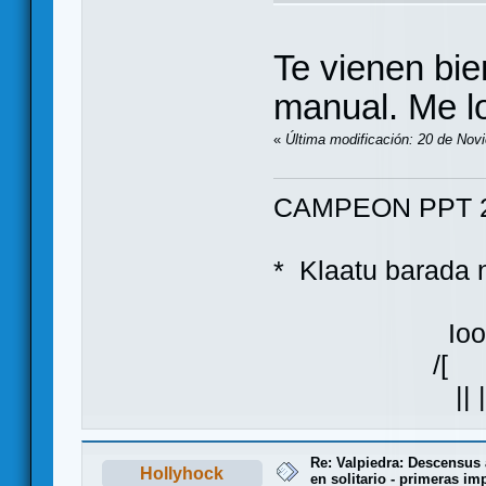
Te vienen bie
manual. Me l
«
Última modificación: 20 de Nov
CAMPEON PPT 2
* Klaatu bara
Ioo
/[ ]\
|| |
Re: Valpiedra: Descensus 
Hollyhock
en solitario - primeras im