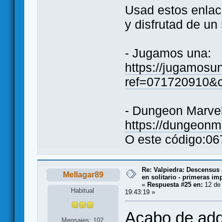
Usad estos enlace
y disfrutad de u
- Jugamos una:
https://jugamosun
ref=071720910&c
- Dungeon Marve
https://dungeon
O este código:0
Re: Valpiedra: Descensus 
Mellagar89
en solitario - primeras im
«
Respuesta #25 en:
12 de 
Habitual
19:43:19 »
Acabo de adqu
Mensajes: 102