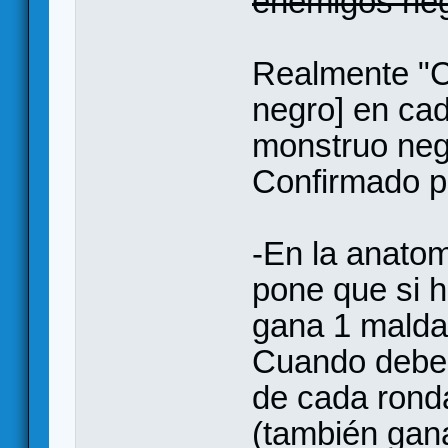
enemigos neg
Realmente "C
negro] en cad
monstruo negr
Confirmado po
-En la anatom
pone que si 
gana 1 maldad
Cuando deberí
de cada ronda
(también gana