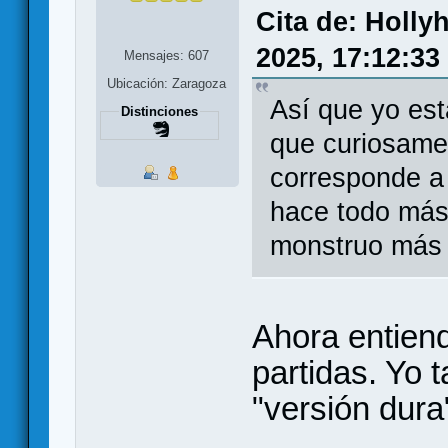
Cita de: Holl
2025, 17:12:33
Mensajes: 607
Ubicación: Zaragoza
Así que yo est
Distinciones
que curiosamen
corresponde a u
hace todo más 
monstruo más 
Ahora entiend
partidas. Yo 
"versión dura