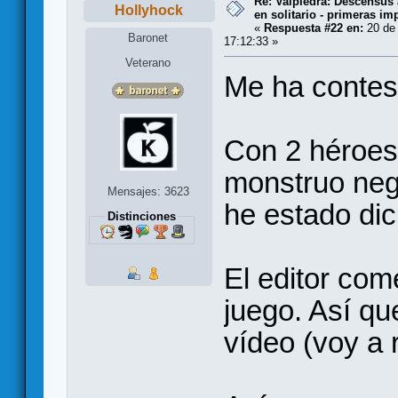
Re: Valpiedra: Descensus 
Hollyhock
en solitario - primeras im
«
Respuesta #22 en:
20 de 
Baronet
17:12:33 »
Veterano
Me ha contest
Con 2 héroes
monstruo neg
Mensajes: 3623
he estado dic
Distinciones
El editor come
juego. Así qu
vídeo (voy a r