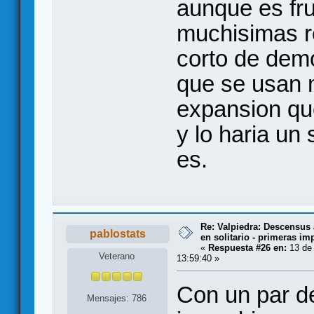
aunque es fru
muchisimas re
corto de demo
que se usan 
expansion qu
y lo haria un 
es.
Re: Valpiedra: Descensus 
pablostats
en solitario - primeras im
«
Respuesta #26 en:
13 de 
Veterano
13:59:40 »
Con un par de
Mensajes: 786