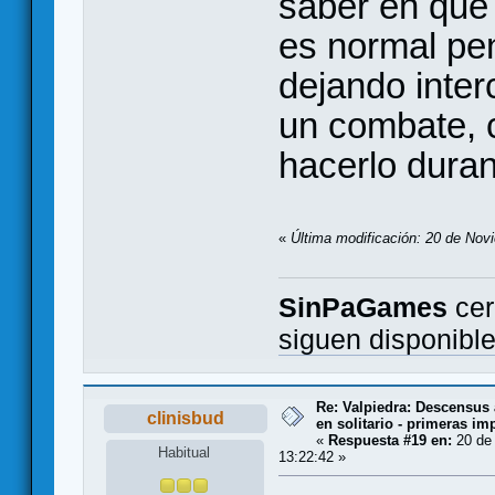
saber en qué
es normal pen
dejando inter
un combate, 
hacerlo duran
«
Última modificación: 20 de Nov
SinPaGames
cer
siguen disponibl
Re: Valpiedra: Descensus 
clinisbud
en solitario - primeras im
«
Respuesta #19 en:
20 de 
Habitual
13:22:42 »