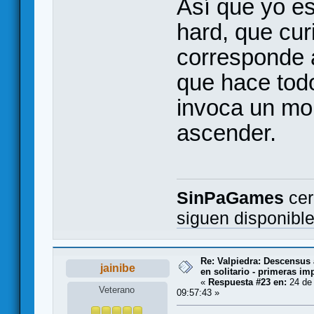
Así que yo es
hard, que cur
corresponde a 
que hace todo
invoca un mo
ascender.
SinPaGames
cer
siguen disponibl
Re: Valpiedra: Descensus 
jainibe
en solitario - primeras im
«
Respuesta #23 en:
24 de 
Veterano
09:57:43 »