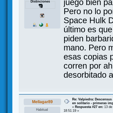
juego bien pa
Distinciones
Pero no lo po
Space Hulk D
último es que
piden barbar
mano. Pero m
esas copias 
corren por ah
desorbitado a
Re: Valpiedra: Descensus 
Mellagar89
en solitario - primeras im
«
Respuesta #27 en:
13 de 
Habitual
18:51:19 »