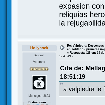
expasion con 
reliquias he
la rejugabili
Re: Valpiedra: Descensus 
Hollyhock
en solitario - primeras im
«
Respuesta #28 en:
13 de 
Baronet
19:41:49 »
Veterano
Cita de: Mella
18:51:19
a valpiedra le 
Mensajes: 3623
Distinciones