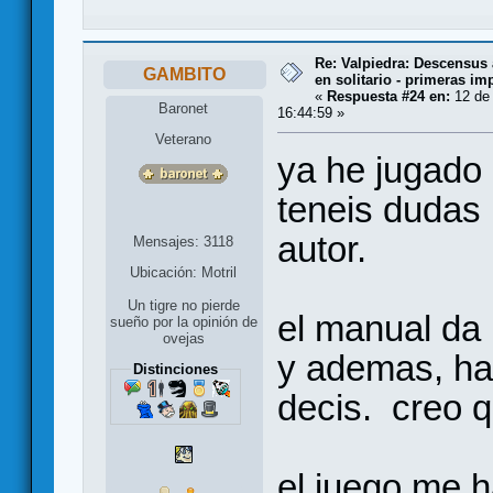
Re: Valpiedra: Descensus 
GAMBITO
en solitario - primeras im
«
Respuesta #24 en:
12 de 
Baronet
16:44:59 »
Veterano
ya he jugado 
teneis dudas 
autor.
Mensajes: 3118
Ubicación: Motril
Un tigre no pierde
el manual da
sueño por la opinión de
ovejas
y ademas, ha
Distinciones
decis. creo q
el juego me h