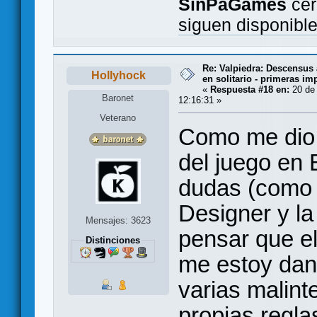
SinPaGames
cer
siguen disponibl
Re: Valpiedra: Descensus 
Hollyhock
en solitario - primeras im
«
Respuesta #18 en:
20 de 
Baronet
12:16:31 »
Veterano
Como me dio 
del juego en
dudas (como 
Designer y l
Mensajes: 3623
pensar que e
Distinciones
me estoy dan
varias malint
propias regla