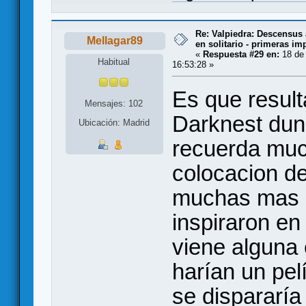
Re: Valpiedra: Descensus 
Mellagar89
en solitario - primeras im
«
Respuesta #29 en:
18 de 
Habitual
16:53:28 »
Es que result
Mensajes: 102
Darknest dun
Ubicación: Madrid
recuerda much
colocacion de
muchas mas 
inspiraron en
viene alguna 
harían un pel
se dispararía