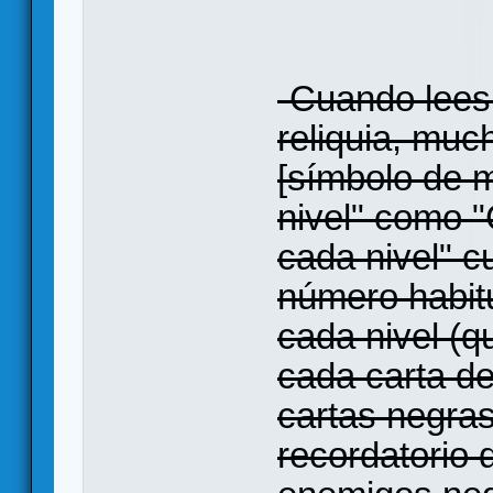
-Cuando lees 
reliquia, muc
[símbolo de 
nivel" como 
cada nivel" c
número habit
cada nivel (q
cada carta de
cartas negra
recordatorio