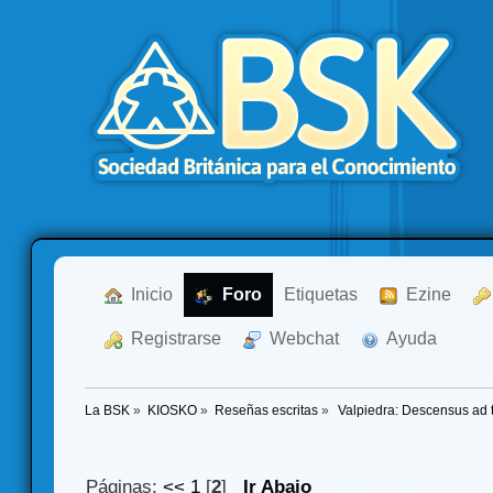
  Inicio
  Foro
Etiquetas
  Ezine
  Registrarse
  Webchat
  Ayuda
La BSK
»
KIOSKO
»
Reseñas escritas
»
 Valpiedra: Descensus ad t
Páginas:
<<
1
[
2
]
Ir Abajo