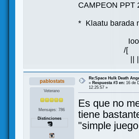
CAMPEON PPT 2
* Klaatu bara
Ioo
/[ ]\
|| |
Re:Space Hulk Death Ange
pablostats
«
Respuesta #3 en:
16 de D
12:25:57 »
Veterano
Es que no me 
Mensajes: 786
tiene bastant
Distinciones
"simple juego