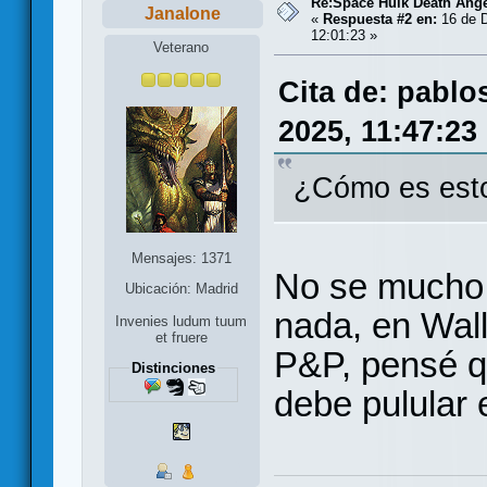
Re:Space Hulk Death Ange
Janalone
«
Respuesta #2 en:
16 de D
12:01:23 »
Veterano
Cita de: pablo
2025, 11:47:23
¿Cómo es est
Mensajes: 1371
No se mucho 
Ubicación: Madrid
nada, en Wall
Invenies ludum tuum
et fruere
P&P, pensé qu
Distinciones
debe pulular 