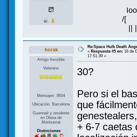
Ioo
/[ ]\
|| |
Re:Space Hulk Death Ange
horak
«
Respuesta #5 en:
16 de D
17:51:39 »
Amigo Invisible
Veterano
30?
Pero si el ba
Mensajes: 8504
que fácilment
Ubicación: Barcelona
genestealers
Guannait y residente
en Olesa de
Montserrat
+ 6-7 caetas 
Distinciones