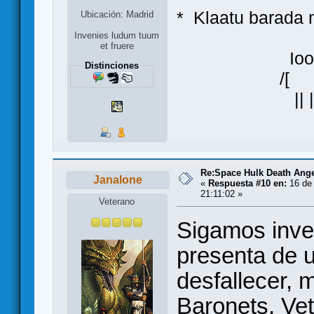
* Klaatu bara
Ubicación: Madrid
Invenies ludum tuum
et fruere
Ioo
Distinciones
/[ ]\
|| |
Re:Space Hulk Death Ange
Janalone
«
Respuesta #10 en:
16 de 
21:11:02 »
Veterano
Sigamos inve
presenta de 
desfallecer,
Baronets, Vet