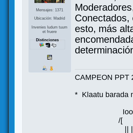
Moderadores,
Mensajes: 1371
Conectados, 
Ubicación: Madrid
esto, más alt
Invenies ludum tuum
et fruere
encomendadas
Distinciones
determinación
CAMPEON PPT 2
* Klaatu bara
Ioo
/[ ]\
|| |