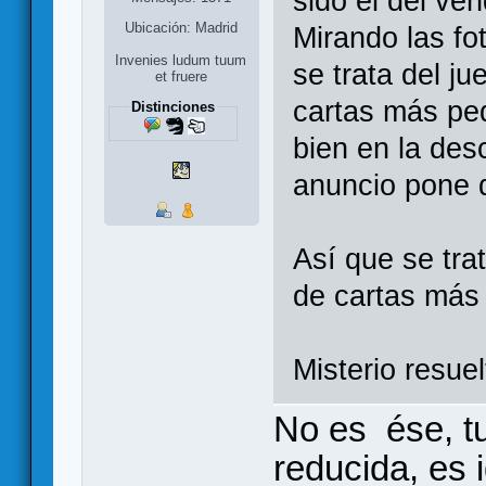
sido el del ve
Ubicación: Madrid
Mirando las fo
Invenies ludum tuum
se trata del ju
et fruere
cartas más peq
Distinciones
bien en la des
anuncio pone 
Así que se tra
de cartas más
Misterio resue
No es ése, tu
reducida, es i