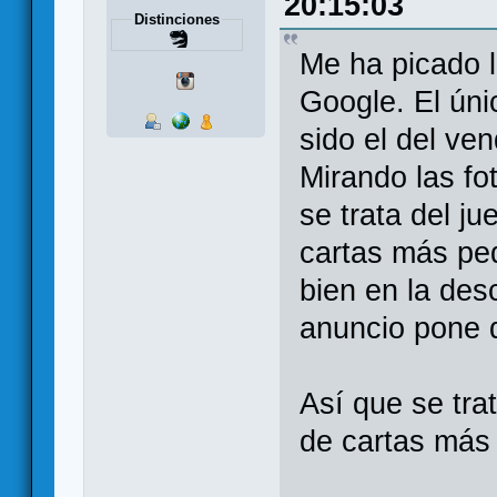
20:15:03
Distinciones
Me ha picado l
Google. El úni
sido el del ve
Mirando las fo
se trata del ju
cartas más peq
bien en la des
anuncio pone 
Así que se tra
de cartas más