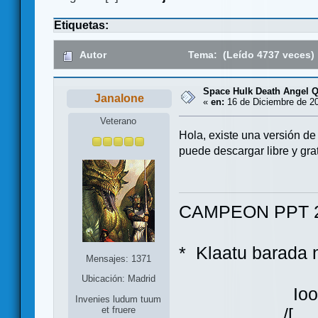
Etiquetas:
Autor
Tema: (Leído 4737 veces)
Space Hulk Death Angel Q
Janalone
«
en:
16 de Diciembre de 20
Veterano
Hola, existe una versión 
puede descargar libre y gr
CAMPEON PPT 2
* Klaatu bara
Mensajes: 1371
Ubicación: Madrid
Ioo
Invenies ludum tuum
et fruere
/[ ]\