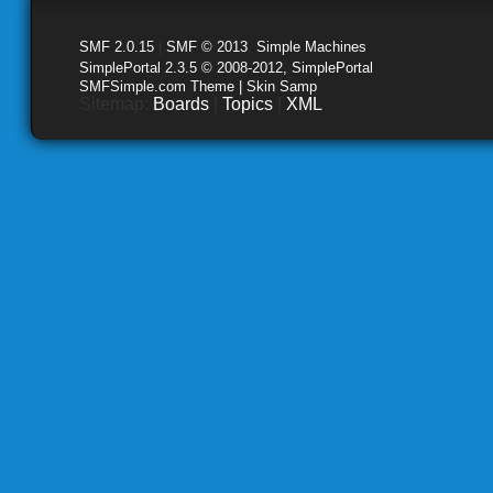
SMF 2.0.15
|
SMF © 2013
,
Simple Machines
SimplePortal 2.3.5 © 2008-2012, SimplePortal
SMFSimple.com Theme | Skin Samp
Sitemap:
Boards
|
Topics
|
XML