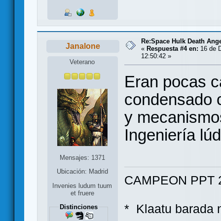
Re:Space Hulk Death Ange
Janalone
«
Respuesta #4 en:
16 de D
12:50:42 »
Veterano
Eran pocas c
condensado c
y mecanismos; 
Ingeniería lúd
Mensajes: 1371
Ubicación: Madrid
CAMPEON PPT 2
Invenies ludum tuum
et fruere
* Klaatu bara
Distinciones