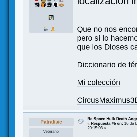
localización in
Que no nos enco
pero si lo hacem
que los Dioses c
Diccionario de t
Mi colección
CircusMaximus3
Re:Space Hulk Death Ange
Patrafisic
«
Respuesta #6 en:
16 de D
20:15:03 »
Veterano