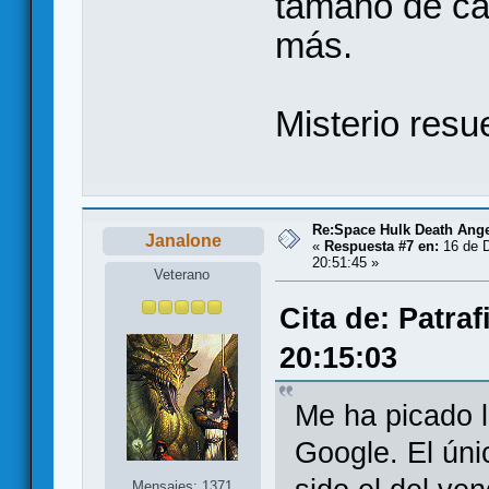
tamaño de ca
más.
Misterio resu
Re:Space Hulk Death Ange
Janalone
«
Respuesta #7 en:
16 de D
20:51:45 »
Veterano
Cita de: Patra
20:15:03
Me ha picado l
Google. El úni
Mensajes: 1371