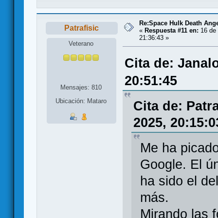
Re:Space Hulk Death Ange
Patrafisic
«
Respuesta #11 en:
16 de 
21:36:43 »
Veterano
Cita de: Janal
20:51:45
Mensajes: 810
Ubicación: Mataro
Cita de: Patr
2025, 20:15:0
Me ha picado
Google. El ú
ha sido el d
más.
Mirando las 