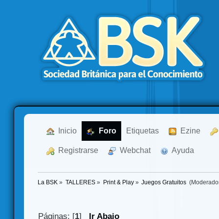
  Inicio
  Foro
Etiquetas
  Ezine
  Registrarse
  Webchat
  Ayuda
La BSK
»
TALLERES
»
Print & Play
»
Juegos Gratuitos 
(Moderado
Páginas: [
1
]
Ir Abajo