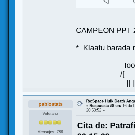
CAMPEON PPT 2
* Klaatu bara
Ioo
/[ ]\
|| |
Re:Space Hulk Death Ange
pablostats
«
Respuesta #8 en:
16 de D
20:53:52 »
Veterano
Cita de: Patra
Mensajes: 786