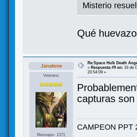
Misterio resue
Qué huevazo
Re:Space Hulk Death Ange
Janalone
«
Respuesta #9 en:
16 de D
20:54:09 »
Veterano
Probablement
capturas son
CAMPEON PPT 2
Mensajes: 1371