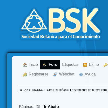
  Inicio
  Foro
Etiquetas
  Ezine
  Registrarse
  Webchat
  Ayuda
La BSK
»
KIOSKO
»
Otras Reseñas
»
Lanzamiento de nuevo libro. 
Páginas: [
1
]
Ir Abajo