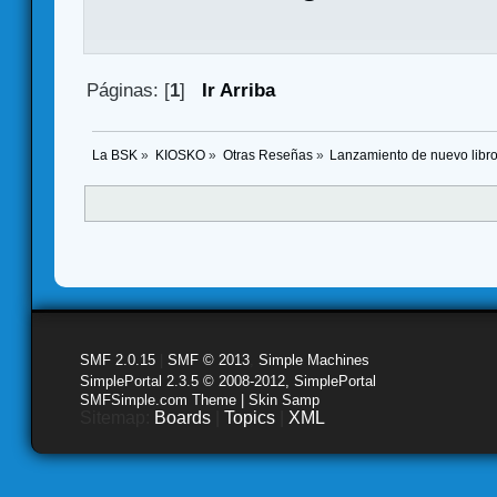
Páginas: [
1
]
Ir Arriba
La BSK
»
KIOSKO
»
Otras Reseñas
»
Lanzamiento de nuevo libro
SMF 2.0.15
|
SMF © 2013
,
Simple Machines
SimplePortal 2.3.5 © 2008-2012, SimplePortal
SMFSimple.com Theme | Skin Samp
Sitemap:
Boards
|
Topics
|
XML