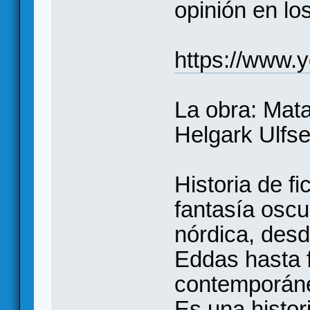
opinión en lo
https://www.
La obra: Mata
Helgark Ulfs
Historia de f
fantasía oscu
nórdica, desd
Eddas hasta 
contemporáne
Es una histo