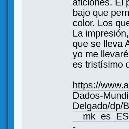
aficiones. El
bajo que perm
color. Los qu
La impresión, 
que se lleva
yo me llevar
es tristísimo 
https://www
Dados-Mundi
Delgado/dp/
__mk_es_E
-