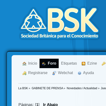
  Inicio
  Foro
Etiquetas
  Ezine
  Registrarse
  Webchat
  Ayuda
La BSK
»
GABINETE DE PRENSA
»
Novedades / Actualidad
»
Jue
Páginas: [
1
]
Ir Abajo