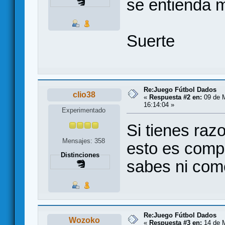
se entienda m
Suerte
Re:Juego Fútbol Dados
clio38
«
Respuesta #2 en:
09 de M
16:14:04 »
Experimentado
Si tienes ra
Mensajes: 358
esto es compr
Distinciones
sabes ni como
Re:Juego Fútbol Dados
Wozoko
«
Respuesta #3 en:
14 de M