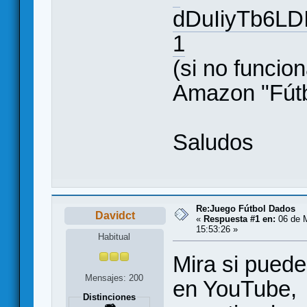
dDuIiyTb6LD
1
(si no funcion
Amazon "Fútb
Saludos
Re:Juego Fútbol Dados
Davidct
«
Respuesta #1 en:
06 de M
15:53:26 »
Habitual
Mira si puede
Mensajes: 200
en YouTube, 
Distinciones