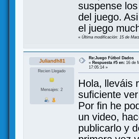
suspense los
del juego. A
el juego muc
«
Última modificación: 15 de Marz
Re:Juego Fútbol Dados
Juliandh81
«
Respuesta #5 en:
16 de M
17:05:14 »
Recien Llegado
Hola, lleváis
Mensajes: 2
suficiente ve
Por fin he po
un video, ha
publicarlo y d