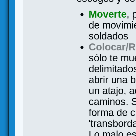
Moverte
, 
de movimie
soldados
Colocar/R
sólo te mu
delimitado
abrir una 
un atajo, 
caminos. S
forma de 
'transbord
Lo malo e