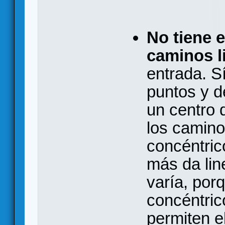
No tiene 
caminos l
entrada. S
puntos y d
un centro 
los camino
concéntric
más da lin
varía, por
concéntric
permiten e