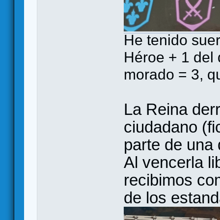
He tenido suer
Héroe + 1 del
morado = 3, qu
La Reina derr
ciudadano (fi
parte de una 
Al vencerla l
recibimos co
de los estand