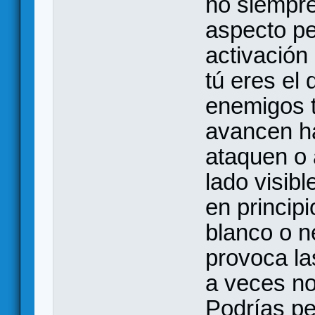
no siempre
aspecto pe
activación
tú eres el
enemigos t
avancen ha
ataquen o 
lado visibl
en princip
blanco o n
provoca la
a veces no
Podrías pe