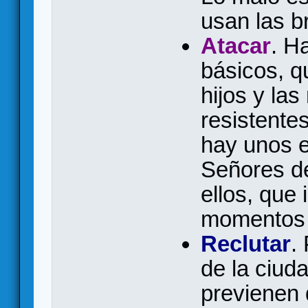
usan las b
Atacar
. H
básicos, q
hijos y la
resistente
hay unos e
Señores de
ellos, que
momentos
Reclutar
.
de la ciud
previenen 