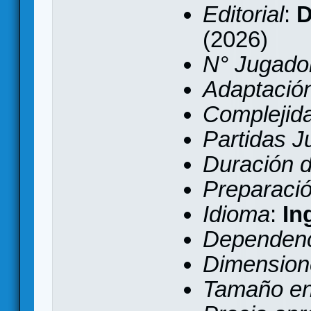
Editorial
:
D
(2026)
N° Jugado
Adaptación 
Complejid
Partidas 
Duración d
Preparaci
Idioma
:
In
Dependenc
Dimension
Tamaño e