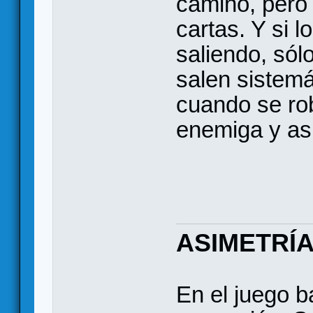
camino, pero
cartas. Y si 
saliendo, só
salen sistem
cuando se rob
enemiga y así
ASIMETRÍ
En el juego b