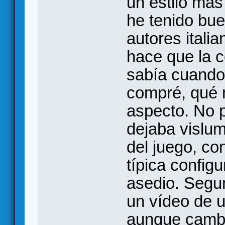
un estilo más
he tenido bu
autores itali
hace que la c
sabía cuando
compré, qué m
aspecto. No p
dejaba vislum
del juego, co
típica config
asedio. Segu
un vídeo de un
aunque cambi