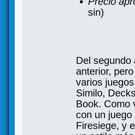
Precio apr
sin)
Del segundo 
anterior, per
varios juego
Similo, Deck
Book. Como v
con un juego
Firesiege, y 