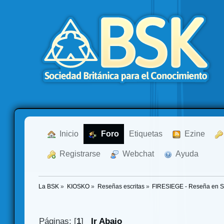
  Inicio
  Foro
Etiquetas
  Ezine
  Registrarse
  Webchat
  Ayuda
La BSK
»
KIOSKO
»
Reseñas escritas
»
FIRESIEGE - Reseña en Sol
Páginas: [
1
]
Ir Abajo