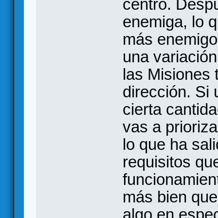
centro. Desp
enemiga, lo q
más enemigos
una variación 
las Misiones 
dirección. Si
cierta canti
vas a prioriza
lo que ha sal
requisitos qu
funcionamient
más bien que 
algo en espec