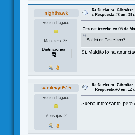
Re:Nucleum: Gibraltar
nighthawk
«
Respuesta #2 en:
08 d
Recien Llegado
Cita de: treecko en 05 de Ma
Saldrá en Castellano?
Mensajes: 35
Distinciones
Sí, Maldito lo ha anuncia
Re:Nucleum: Gibraltar
samlevy0515
«
Respuesta #3 en:
12 d
Recien Llegado
Suena interesante, pero 
Mensajes: 2