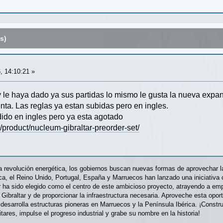
s)
, 14:10:21 »
y le haya dado ya sus partidas lo mismo le gusta la nueva expan
ta. Las reglas ya estan subidas pero en ingles.
ido en ingles pero ya esta agotado
/product/nucleum-gibraltar-preorder-set/
 revolución energética, los gobiernos buscan nuevas formas de aprovechar la
ca, el Reino Unido, Portugal, España y Marruecos han lanzado una iniciativa 
ar ha sido elegido como el centro de este ambicioso proyecto, atrayendo a em
e Gibraltar y de proporcionar la infraestructura necesaria. Aproveche esta opo
desarrolla estructuras pioneras en Marruecos y la Península Ibérica. ¡Constr
tares, impulse el progreso industrial y grabe su nombre en la historia!