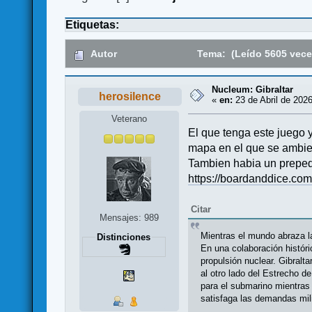
Etiquetas:
Autor
Tema: (Leído 5605 vece
Nucleum: Gibraltar
herosilence
«
en:
23 de Abril de 2026
Veterano
El que tenga este juego 
mapa en el que se ambien
Tambien habia un preped
https://boardanddice.com
Citar
Mensajes: 989
Mientras el mundo abraza la
Distinciones
En una colaboración históri
propulsión nuclear. Gibralt
al otro lado del Estrecho d
para el submarino mientras 
satisfaga las demandas mili