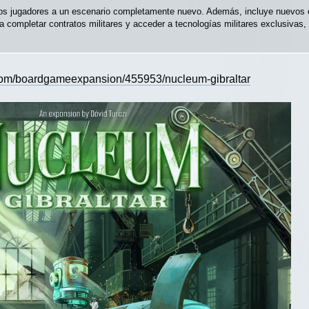
los jugadores a un escenario completamente nuevo. Además, incluye nuevos ed
a completar contratos militares y acceder a tecnologías militares exclusivas
com/boardgameexpansion/455953/nucleum-gibraltar