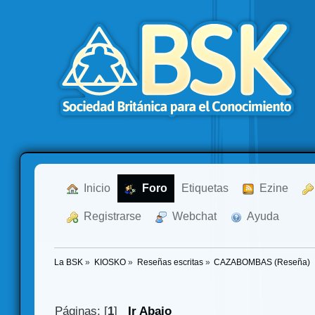
  Inicio
  Foro
Etiquetas
  Ezine
  Registrarse
  Webchat
  Ayuda
La BSK
»
KIOSKO
»
Reseñas escritas
»
CAZABOMBAS (Reseña)
Páginas: [
1
]
Ir Abajo