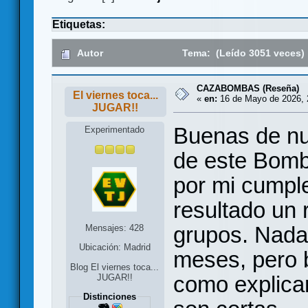
Etiquetas:
Autor
Tema: (Leído 3051 veces)
CAZABOMBAS (Reseña)
El viernes toca...
«
en:
16 de Mayo de 2026, 
JUGAR!!
Buenas de nu
Experimentado
de este Bom
por mi cumpl
resultado un 
grupos. Nada
Mensajes: 428
Ubicación: Madrid
meses, pero b
Blog El viernes toca...
como explicar
JUGAR!!
Distinciones