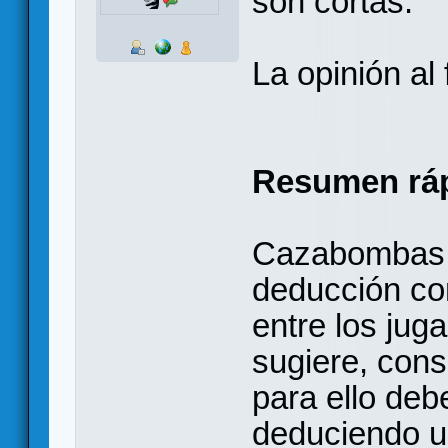
son cortas.
La opinión al
Resumen ráp
Cazabombas e
deducción con
entre los ju
sugiere, cons
para ello deb
deduciendo u