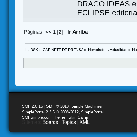
DRACO IDEAS ed
ECLIPSE editori
Páginas:
<<
1
[
2
]
Ir Arriba
La BSK
»
GABINETE DE PRENSA
»
Novedades / Actualidad
»
Nu
SMF 2.0.15
|
SMF © 2013
,
Simple Machines
SimplePortal 2.3.5 © 2008-2012, SimplePortal
SMFSimple.com Theme | Skin Samp
Sitemap:
Boards
|
Topics
|
XML