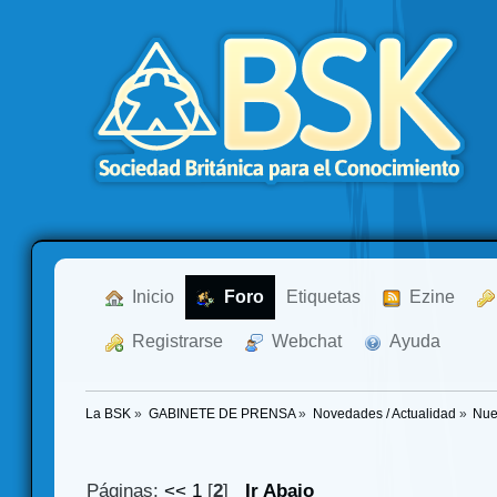
  Inicio
  Foro
Etiquetas
  Ezine
  Registrarse
  Webchat
  Ayuda
La BSK
»
GABINETE DE PRENSA
»
Novedades / Actualidad
»
Nue
Páginas:
<<
1
[
2
]
Ir Abajo