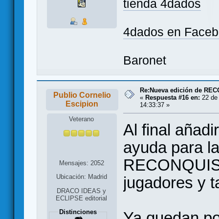
tienda 4dados
4dados en Face
Baronet
Re:Nueva edición de RE
Publio Cornelio
«
Respuesta #16 en:
22 de 
Escipion
14:33:37 »
Veterano
Al final añad
ayuda para la
RECONQUISTA
Mensajes: 2052
Ubicación: Madrid
jugadores y t
DRACO IDEAS y
ECLIPSE editorial
Distinciones
Ya quedan po