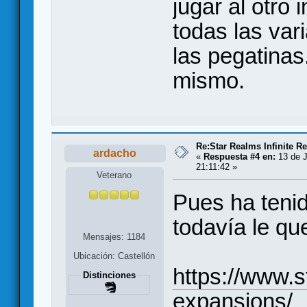
jugar al otro 
todas las var
las pegatinas
mismo.
Re:Star Realms Infinite Re
ardacho
«
Respuesta #4 en:
13 de J
21:11:42 »
Veterano
Pues ha tenid
todavía le qu
Mensajes: 1184
Ubicación: Castellón
https://www.
Distinciones
expansions/