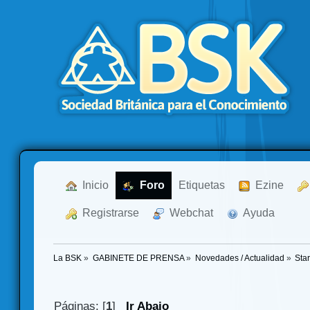
  Inicio
  Foro
Etiquetas
  Ezine
  Registrarse
  Webchat
  Ayuda
La BSK
»
GABINETE DE PRENSA
»
Novedades / Actualidad
»
Star
Páginas: [
1
]
Ir Abajo