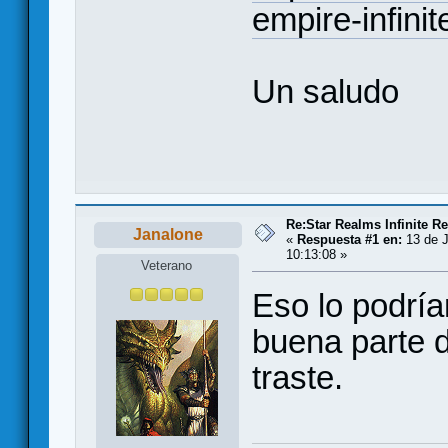
empire-infini
Un saludo
Re:Star Realms Infinite Re
Janalone
«
Respuesta #1 en:
13 de J
10:13:08 »
Veterano
Eso lo podrí
buena parte d
traste.