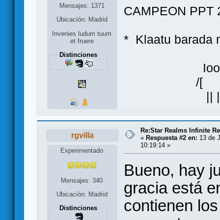
Mensajes: 1371
CAMPEON PPT 2
Ubicación: Madrid
Invenies ludum tuum
* Klaatu bara
et fruere
Distinciones
Ioo
/[ ]\
|| |
Re:Star Realms Infinite Re
rgvilla
«
Respuesta #2 en:
13 de J
10:19:14 »
Experimentado
Bueno, hay ju
Mensajes: 340
gracia está e
Ubicación: Madrid
contienen los
Distinciones