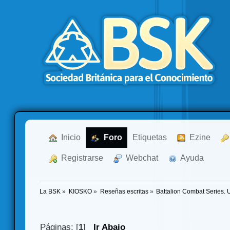
  Inicio
  Foro
Etiquetas
  Ezine
  Registrarse
  Webchat
  Ayuda
La BSK
»
KIOSKO
»
Reseñas escritas
»
Battalion Combat Series. U
Páginas: [
1
]
Ir Abajo