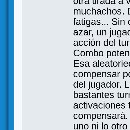
otra tirada a
muchachos. De
fatigas... Sin
azar, un juga
acción del tur
Combo potent
Esa aleatori
compensar po
del jugador. 
bastantes tu
activaciones
compensará. 
uno ni lo otr