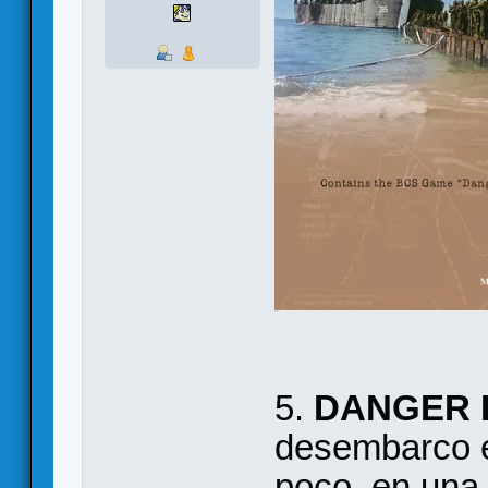
5.
DANGER
desembarco e
poco, en una 