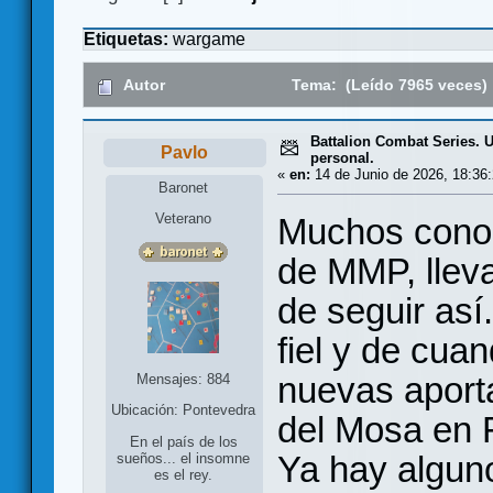
Etiquetas:
wargame
Autor
Tema: (Leído 7965 veces)
Battalion Combat Series. U
Pavlo
personal.
«
en:
14 de Junio de 2026, 18:36:
Baronet
Veterano
Muchos conoc
de MMP, lleva
de seguir así
fiel y de cua
nuevas aport
Mensajes: 884
Ubicación: Pontevedra
del Mosa en F
En el país de los
Ya hay alguno
sueños... el insomne
es el rey.