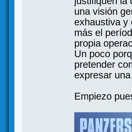
justifiquen la
una visión ge
exhaustiva y
más el períod
propia operac
Un poco porq
pretender co
expresar una 
Empiezo pues