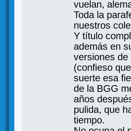
vuelan, alem
Toda la paraf
nuestros cole
Y título comp
además en su
versiones de 
(confieso que 
suerte esa fi
de la BGG me
años después
pulida, que ha
tiempo.
No ocupa el p