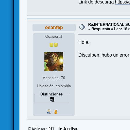
Link de descarga
https:/
Re:INTERNATIONAL S
osanfep
«
Respuesta #1 en:
16 d
Ocasional
Hola,
Disculpen, hubo un error 
Mensajes: 76
Ubicación: colombia
Distinciones
Páginas: [
1
]
Ir Arriba