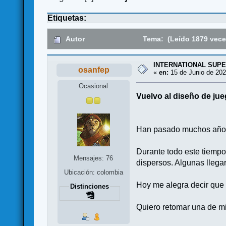
Etiquetas:
Autor
Tema: (Leído 1879 vece
INTERNATIONAL SUPE
osanfep
«
en:
15 de Junio de 202
Ocasional
Vuelvo al diseño de jue
Han pasado muchos años 
Durante todo este tiemp
Mensajes: 76
dispersos. Algunas lleg
Ubicación: colombia
Hoy me alegra decir que
Distinciones
Quiero retomar una de mi