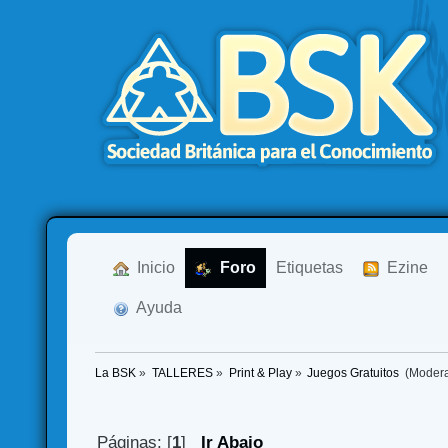
  Inicio
  Foro
Etiquetas
  Ezine
  Ayuda
La BSK
»
TALLERES
»
Print & Play
»
Juegos Gratuitos 
(Moder
Páginas: [
1
]
Ir Abajo