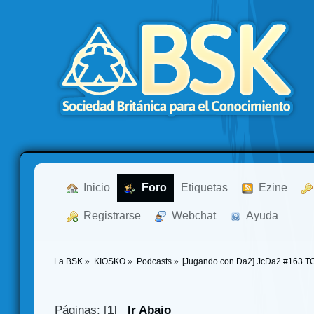
  Inicio
  Foro
Etiquetas
  Ezine
  Registrarse
  Webchat
  Ayuda
La BSK
»
KIOSKO
»
Podcasts
»
[Jugando con Da2] JcDa2 #163 T
Páginas: [
1
]
Ir Abajo