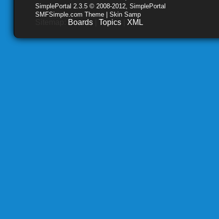
SimplePortal 2.3.5 © 2008-2012, SimplePortal
SMFSimple.com Theme | Skin Samp
Sitemap:
Boards
|
Topics
|
XML