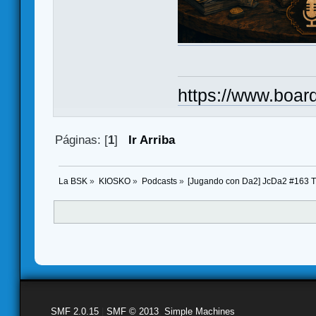
https://www.boar
Páginas: [
1
]
Ir Arriba
La BSK
»
KIOSKO
»
Podcasts
»
[Jugando con Da2] JcDa2 #163 
SMF 2.0.15
|
SMF © 2013
,
Simple Machines