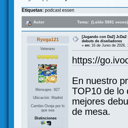
Etiquetas:
podcast
essen
Autor
Tema: (Leído 5891 veces
[Jugando con Da2] JcDa2
Ryoga121
debuts de diseñadores
«
en:
16 de Junio de 2026, 
Veterano
https://go.iv
En nuestro 
TOP10 de lo 
Mensajes: 927
Ubicación: Madrid
mejores debu
Cambio Oveja por lo
de mesa.
que sea
Distinciones