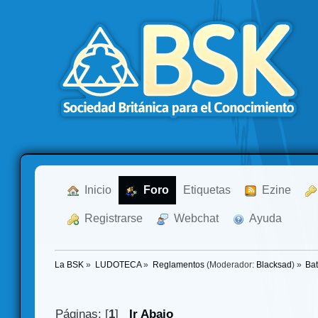
  Inicio
  Foro
Etiquetas
  Ezine
  Registrarse
  Webchat
  Ayuda
La BSK
»
LUDOTECA
»
Reglamentos
(Moderador:
Blacksad
) »
Ba
Páginas: [
1
]
Ir Abajo