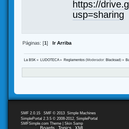
https://driv
usp=sharing
Páginas: [
1
]
Ir Arriba
La BSK
»
LUDOTECA
»
Reglamentos
(Moderador:
Blacksad
) »
B
SMF 2.0.15
|
SMF © 2013
,
Simple Machines
SimplePortal 2.3.5 © 2008-2012, SimplePortal
SMFSimple.com Theme | Skin Samp
Sitemap:
Boards
|
Topics
|
XML