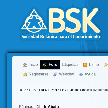
  Inicio
  Foro
Etiquetas
  Ezine
  Registrarse
  Webchat
  Ayuda
La BSK
»
TALLERES
»
Print & Play
»
Juegos Gratuitos 
(Moderado
Páginas: [
1
]
Ir Abajo