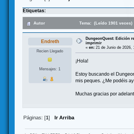
Etiquetas:
Autor
Tema: (Leído 1901 veces)
DungeonQuest: Edición re
Endreth
imprimir
«
en:
21 de Junio de 2026, 
Recien Llegado
¡Hola!
Mensajes: 1
Estoy buscando el DungeonQ
mis peques. ¿Me podéis a
Muchas gracias por adelant
Páginas: [
1
]
Ir Arriba