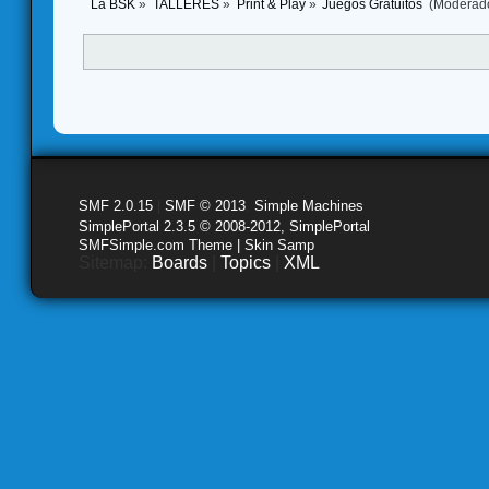
La BSK
»
TALLERES
»
Print & Play
»
Juegos Gratuitos 
(Moderad
SMF 2.0.15
|
SMF © 2013
,
Simple Machines
SimplePortal 2.3.5 © 2008-2012, SimplePortal
SMFSimple.com Theme | Skin Samp
Sitemap:
Boards
|
Topics
|
XML