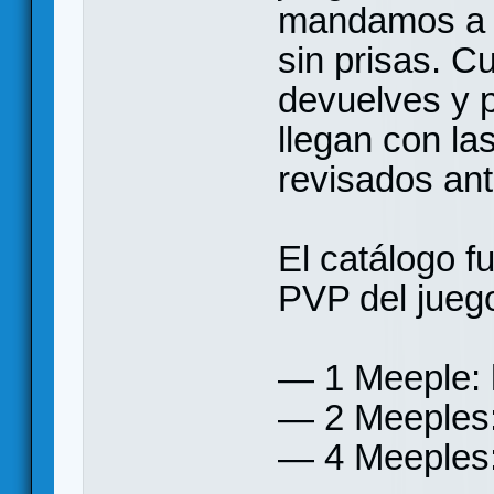
mandamos a c
sin prisas. C
devuelves y 
llegan con la
revisados an
El catálogo f
PVP del jueg
— 1 Meeple: 
— 2 Meeples:
— 4 Meeples: