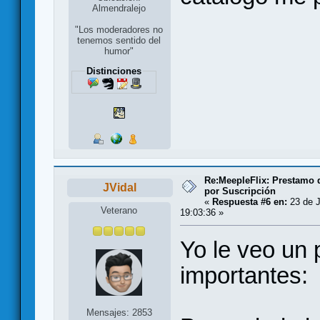
Almendralejo
"Los moderadores no
tenemos sentido del
humor"
Distinciones
Re:MeepleFlix: Prestamo 
JVidal
por Suscripción
«
Respuesta #6 en:
23 de J
Veterano
19:03:36 »
Yo le veo un
importantes:
Mensajes: 2853