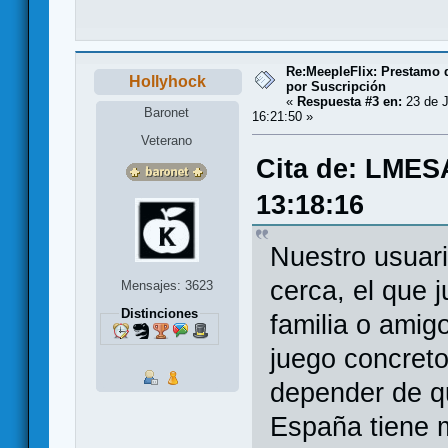
Re:MeepleFlix: Prestamo 
Hollyhock
por Suscripción
«
Respuesta #3 en:
23 de J
Baronet
16:21:50 »
Veterano
Cita de: LMESA
13:18:16
Nuestro usuari
cerca, el que 
Mensajes: 3623
Distinciones
familia o amig
juego concreto
depender de qu
España tiene 