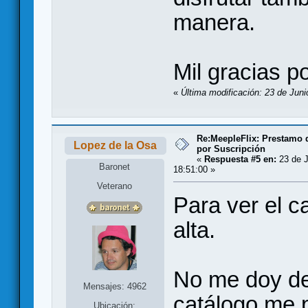
manera.
Mil gracias po
«
Última modificación: 23 de Jun
Re:MeepleFlix: Prestamo 
Lopez de la Osa
por Suscripción
«
Respuesta #5 en:
23 de J
Baronet
18:51:00 »
Veterano
Para ver el c
alta.
No me doy de 
Mensajes: 4962
catálogo me p
Ubicación: