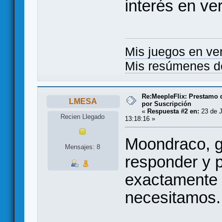
interés en v
Mis juegos en ve
Mis resúmenes d
Re:MeepleFlix: Prestamo 
LMESA
por Suscripción
«
Respuesta #2 en:
23 de J
Recien Llegado
13:18:16 »
Moondraco, gr
Mensajes: 8
responder y p
exactamente 
necesitamos.