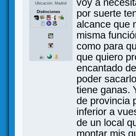
voy a necesit
Ubicación: Madrid
por suerte te
Distinciones
alcance que m
misma función
como para que
que quiero pr
encantado de 
poder sacarl
tiene ganas. Y
de provincia 
inferior a vue
de un local q
montar mis q