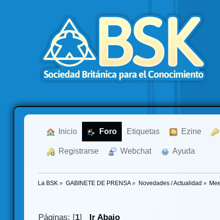
  Inicio
  Foro
Etiquetas
  Ezine
  Registrarse
  Webchat
  Ayuda
La BSK
»
GABINETE DE PRENSA
»
Novedades / Actualidad
»
Mee
Páginas: [
1
]
Ir Abajo