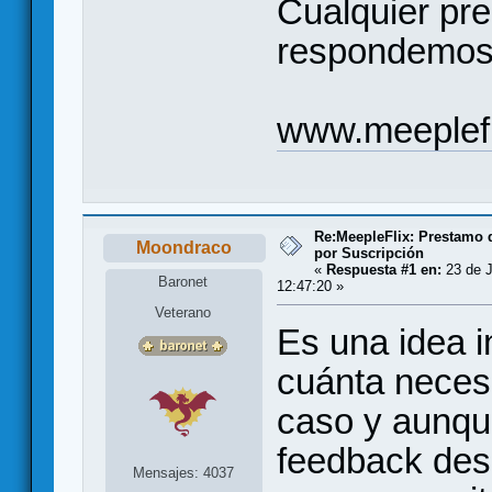
Cualquier pre
respondemos 
www.meeplef
Re:MeepleFlix: Prestamo 
Moondraco
por Suscripción
«
Respuesta #1 en:
23 de J
Baronet
12:47:20 »
Veterano
Es una idea i
cuánta necesi
caso y aunqu
feedback des
Mensajes: 4037