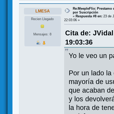
Re:MeepleFlix: Prestamo 
LMESA
por Suscripción
«
Respuesta #8 en:
23 de J
Recien Llegado
22:03:06 »
Cita de: JVida
Mensajes: 8
19:03:36
Yo le veo un p
Por un lado la
mayoría de usu
que acaban de 
y los devolver
la hora de ten