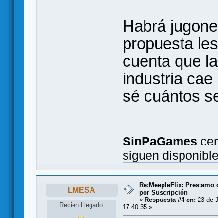
Habrá jugone
propuesta les
cuenta que la
industria cae 
sé cuántos s
SinPaGames
cer
siguen disponibl
Re:MeepleFlix: Prestamo 
LMESA
por Suscripción
«
Respuesta #4 en:
23 de J
Recien Llegado
17:40:35 »