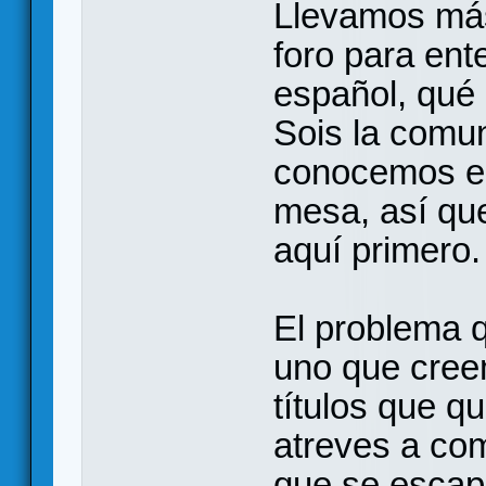
Llevamos más
foro para ent
español, qué 
Sois la comu
conocemos en
mesa, así qu
aquí primero.
El problema 
uno que cree
títulos que q
atreves a co
que se escap