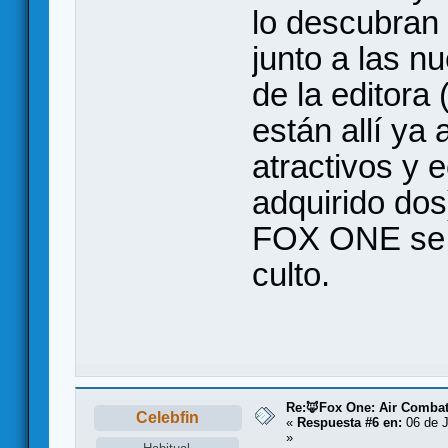
lo descubran 
junto a las 
de la editora 
están allí ya
atractivos y 
adquirido dos
FOX ONE se c
culto.
Re:🦊Fox One: Air Comba
Celebfin
«
Respuesta #6 en:
06 de J
»