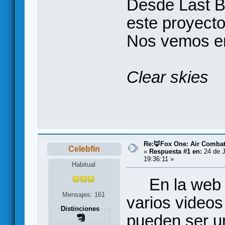
Desde Last 
este proyecto
Nos vemos en 
Clear skies
Re:🦊Fox One: Air Comba
Celebfin
«
Respuesta #1 en:
24 de J
19:36:11 »
Habitual
En la web es
Mensajes: 161
varios video
Distinciones
pueden ser u