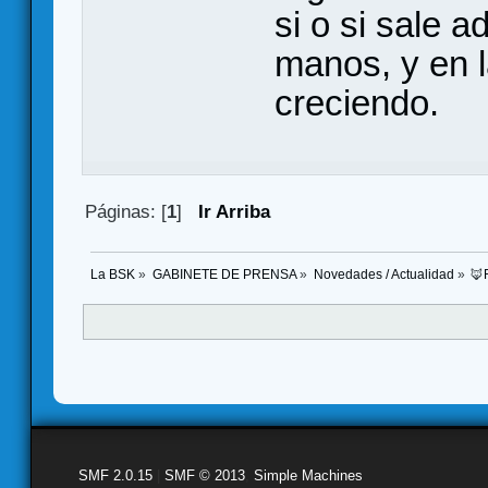
si o si sale 
manos, y en 
creciendo.
Páginas: [
1
]
Ir Arriba
La BSK
»
GABINETE DE PRENSA
»
Novedades / Actualidad
»
🦊
SMF 2.0.15
|
SMF © 2013
,
Simple Machines