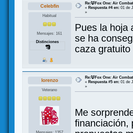
Re:🦊Fox One: Air Comba
Celebfin
«
Respuesta #4 en:
01 de J
»
Habitual
Pues la hoja 
Mensajes: 161
se ha conseg
Distinciones
caza gratuito
Re:🦊Fox One: Air Comba
lorenzo
«
Respuesta #5 en:
01 de J
»
Veterano
Me sorprende
financiación,
Mensajes: 1357