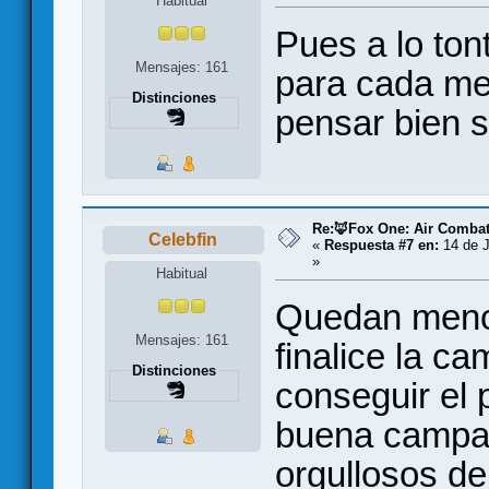
Habitual
Pues a lo ton
Mensajes: 161
para cada me
Distinciones
pensar bien s
Re:🦊Fox One: Air Comba
Celebfin
«
Respuesta #7 en:
14 de J
»
Habitual
Quedan meno
Mensajes: 161
finalice la 
Distinciones
conseguir el 
buena campañ
orgullosos de