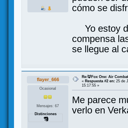
cómo se disfr
Yo estoy de
compensa las 
se llegue al c
Re:🦊Fox One: Air Comba
flayer_666
«
Respuesta #2 en:
25 de J
15:17:55 »
Ocasional
Me parece mu
Mensajes: 67
verlo en Verk
Distinciones