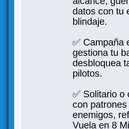
alcance, guer
datos con tu 
blindaje.
✅ Campaña ev
gestiona tu b
desbloquea ta
pilotos.
✅ Solitario o
con patrones
enemigos, ref
Vuela en 8 Mi