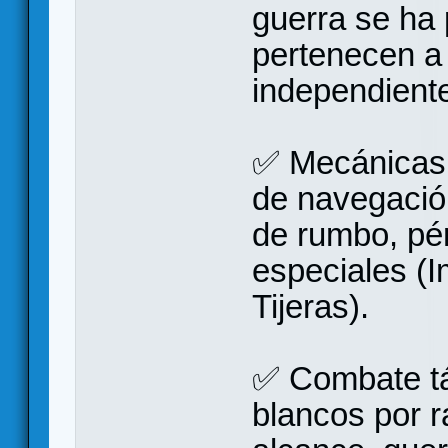
guerra se ha 
pertenecen a
independient
✅ Mecánicas 
de navegación,
de rumbo, pé
especiales (
Tijeras).
✅ Combate tá
blancos por r