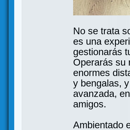
No se trata s
es una exper
gestionarás t
Operarás su r
enormes dista
y bengalas, y
avanzada, en 
amigos.
Ambientado e