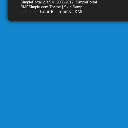
SimplePortal 2.3.5 © 2008-2012, SimplePortal
SMFSimple.com Theme | Skin Samp
Sitemap:
Boards
|
Topics
|
XML