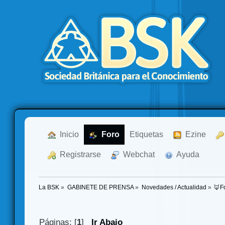
  Inicio
  Foro
Etiquetas
  Ezine
  Registrarse
  Webchat
  Ayuda
La BSK
»
GABINETE DE PRENSA
»
Novedades / Actualidad
»
🦊F
Páginas: [
1
]
Ir Abajo