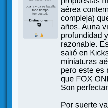
propuestas m
Toda la vida es batalla,
aérea contem
todo tiempo
tempestad.
compleja) que
Distinciones
años. Auna vi
profundidad 
razonable. E
salió en Kicks
miniaturas a
pero este es 
que FOX ONE 
Son perfecta
Por suerte ya