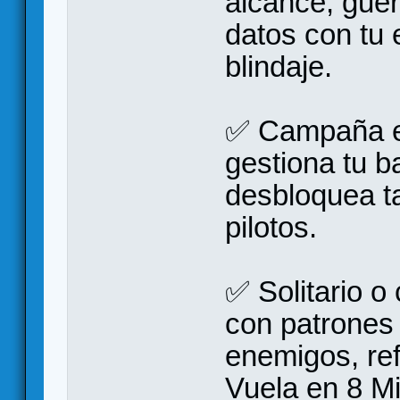
alcance, guer
datos con tu 
blindaje.
✅ Campaña ev
gestiona tu b
desbloquea ta
pilotos.
✅ Solitario o
con patrones
enemigos, ref
Vuela en 8 Mi