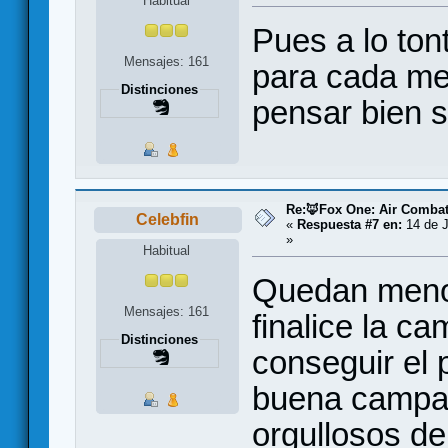
Habitual
Pues a lo ton
Mensajes: 161
para cada me
Distinciones
pensar bien s
Re:🦊Fox One: Air Comba
Celebfin
«
Respuesta #7 en:
14 de J
»
Habitual
Quedan meno
Mensajes: 161
finalice la 
Distinciones
conseguir el 
buena campañ
orgullosos de