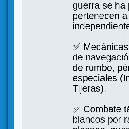
guerra se ha 
pertenecen a
independient
✅ Mecánicas 
de navegación,
de rumbo, pé
especiales (
Tijeras).
✅ Combate tá
blancos por r