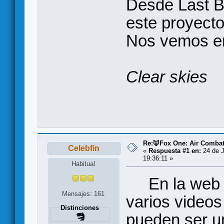
Desde Last 
este proyecto
Nos vemos en 
Clear skies
Re:🦊Fox One: Air Comba
Celebfin
«
Respuesta #1 en:
24 de J
19:36:11 »
Habitual
En la web es
Mensajes: 161
varios video
Distinciones
pueden ser u