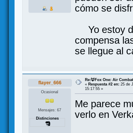
cómo se disfr
Yo estoy de
compensa las 
se llegue al c
Re:🦊Fox One: Air Comba
flayer_666
«
Respuesta #2 en:
25 de J
15:17:55 »
Ocasional
Me parece mu
Mensajes: 67
verlo en Verk
Distinciones