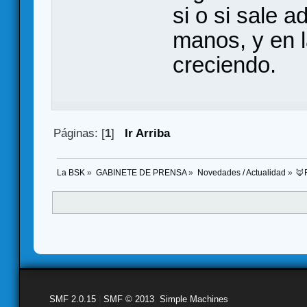
si o si sale 
manos, y en 
creciendo.
Páginas: [
1
]
Ir Arriba
La BSK
»
GABINETE DE PRENSA
»
Novedades / Actualidad
»
🦊
SMF 2.0.15
|
SMF © 2013
,
Simple Machines