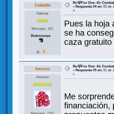
Re:🦊Fox One: Air Comba
Celebfin
«
Respuesta #4 en:
01 de J
»
Habitual
Pues la hoja 
Mensajes: 161
se ha conseg
Distinciones
caza gratuito
Re:🦊Fox One: Air Comba
lorenzo
«
Respuesta #5 en:
01 de J
»
Veterano
Me sorprende
financiación,
Mensajes: 1357