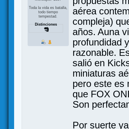
propuestas m
Toda la vida es batalla,
aérea contem
todo tiempo
tempestad.
compleja) que
Distinciones
años. Auna vi
profundidad 
razonable. E
salió en Kicks
miniaturas a
pero este es 
que FOX ONE 
Son perfecta
Por suerte ya