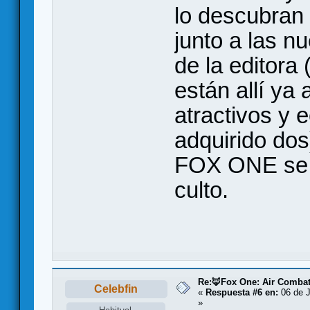
lo descubran 
junto a las 
de la editora 
están allí ya
atractivos y 
adquirido dos
FOX ONE se c
culto.
Re:🦊Fox One: Air Comba
Celebfin
«
Respuesta #6 en:
06 de J
»