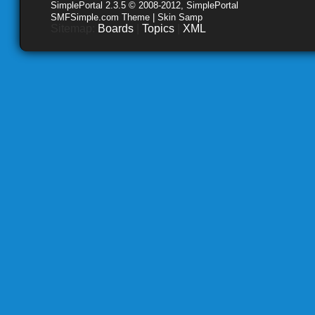
SimplePortal 2.3.5 © 2008-2012, SimplePortal
SMFSimple.com Theme | Skin Samp
Sitemap:
Boards
|
Topics
|
XML