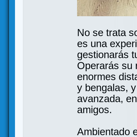
No se trata s
es una exper
gestionarás t
Operarás su r
enormes dista
y bengalas, y
avanzada, en 
amigos.
Ambientado e