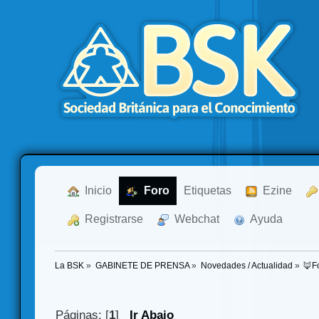
  Inicio
  Foro
Etiquetas
  Ezine
  Registrarse
  Webchat
  Ayuda
La BSK
»
GABINETE DE PRENSA
»
Novedades / Actualidad
»
🦊F
Páginas: [
1
]
Ir Abajo