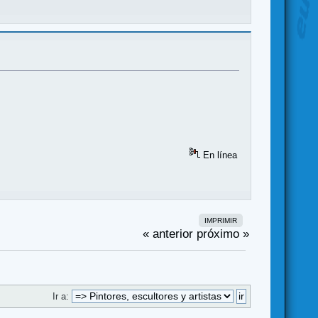
En línea
IMPRIMIR
« anterior
próximo »
Ir a: