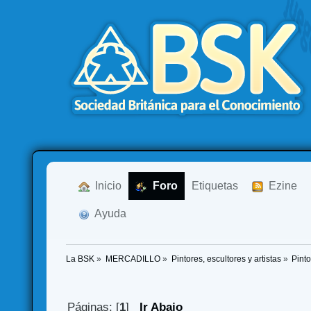
  Inicio
  Foro
Etiquetas
  Ezine
  Ayuda
La BSK
»
MERCADILLO
»
Pintores, escultores y artistas
»
Pinto
Páginas: [
1
]
Ir Abajo