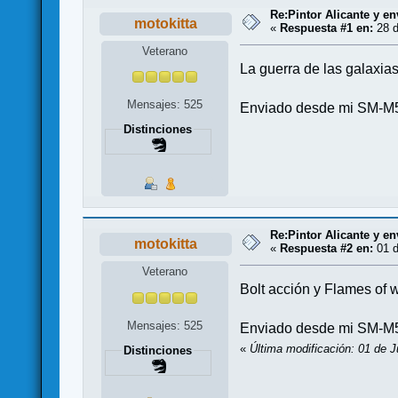
Re:Pintor Alicante y en
motokitta
«
Respuesta #1 en:
28 d
Veterano
La guerra de las galaxia
Mensajes: 525
Enviado desde mi SM-M5
Distinciones
Re:Pintor Alicante y en
motokitta
«
Respuesta #2 en:
01 d
Veterano
Bolt acción y Flames of 
Mensajes: 525
Enviado desde mi SM-M5
«
Última modificación: 01 de J
Distinciones