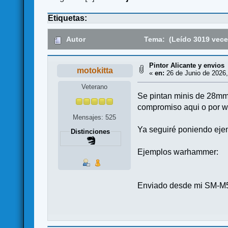
Etiquetas:
Autor
Tema: (Leído 3019 vece
Pintor Alicante y envios
motokitta
«
en:
26 de Junio de 2026,
Veterano
Se pintan minis de 28mm 
compromiso aqui o por w
Mensajes: 525
Ya seguiré poniendo ejem
Distinciones
Ejemplos warhammer:
Enviado desde mi SM-M5