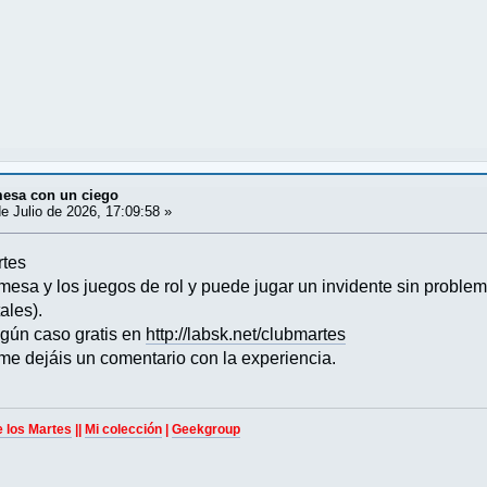
mesa con un ciego
e Julio de 2026, 17:09:58 »
rtes
 mesa y los juegos de rol y puede jugar un invidente sin proble
ales).
lgún caso gratis en
http://labsk.net/clubmartes
 me dejáis un comentario con la experiencia.
e los Martes
||
Mi colección
|
Geekgroup