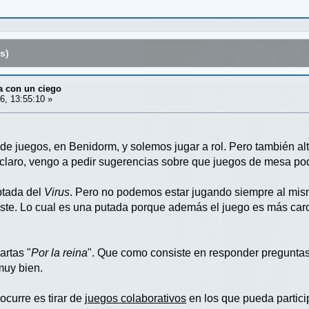
s)
a con un ciego
6, 13:55:10 »
de juegos, en Benidorm, y solemos jugar a rol. Pero también 
 claro, vengo a pedir sugerencias sobre que juegos de mesa pod
ptada del
Virus
. Pero no podemos estar jugando siempre al mis
te. Lo cual es una putada porque además el juego es más caro
artas "
Por la reina
". Que como consiste en responder preguntas 
muy bien.
ocurre es tirar de
juegos colaborativos
en los que pueda partici