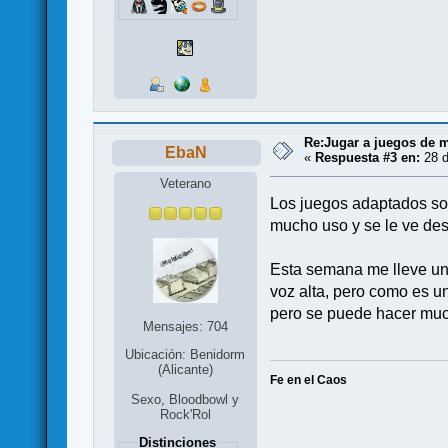
Re:Jugar a juegos de 
EbaN
«
Respuesta #3 en:
28 d
Veterano
Los juegos adaptados son
mucho uso y se le ve de
Esta semana me lleve un 
voz alta, pero como es u
pero se puede hacer muc
Mensajes: 704
Ubicación: Benidorm
(Alicante)
Fe en el Caos
Sexo, Bloodbowl y
Rock'Rol
Distinciones