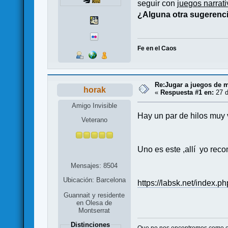
seguir con
juegos narrat
¿Alguna otra sugerenc
Fe en el Caos
Re:Jugar a juegos de 
horak
«
Respuesta #1 en:
27 d
Amigo Invisible
Hay un par de hilos muy 
Veterano
Uno es este ,allí yo rec
Mensajes: 8504
Ubicación: Barcelona
https://labsk.net/index.
Guannait y residente
en Olesa de
Montserrat
Distinciones
Que no nos encontremos como 