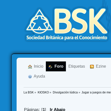
  Inicio
  Foro
Etiquetas
  Ezine
  Ayuda
La BSK
»
KIOSKO
»
Divulgación lúdica
»
Jugar a juegos de me
Páginas: [
1
]
Ir Abajo