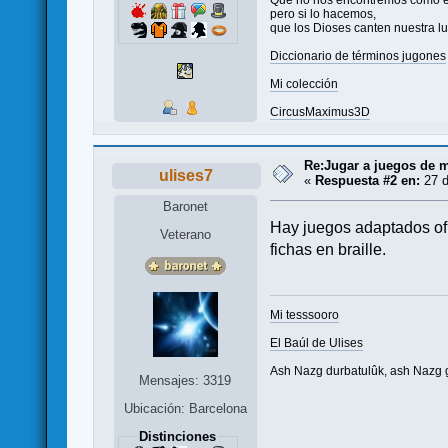
pero si lo hacemos,
que los Dioses canten nuestra l
Diccionario de términos jugones
Mi colección
CircusMaximus3D
Re:Jugar a juegos de 
ulises7
«
Respuesta #2 en:
27 d
Baronet
Hay juegos adaptados ofi
Veterano
fichas en braille.
Mi tesssooro
El Baúl de Ulises
Ash Nazg durbatulûk, ash Nazg g
Mensajes: 3319
Ubicación: Barcelona
Distinciones