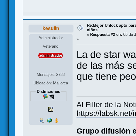
Re:Mejor Unlock apto para
kesulin
niños
«
Respuesta #2 en:
05 de J
Administrador
»
Veterano
La de star w
de las más se
que tiene peo
Mensajes: 2733
Ubicación: Mallorca
Distinciones
Al Filler de la Not
https://labsk.ne
Grupo difusión 