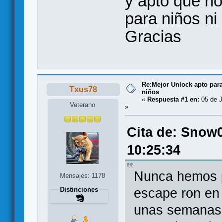
y apto que n
para niños ni
Gracias
Re:Mejor Unlock apto para
Txus78
niños
«
Respuesta #1 en:
05 de J
Veterano
»
Cita de: Snow0
10:25:34
Nunca hemos p
Mensajes: 1178
escape ron en
Distinciones
unas semanas 