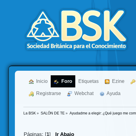
  Inicio
  Foro
Etiquetas
  Ezine
  Registrarse
  Webchat
  Ayuda
La BSK
»
SALÓN DE TE
»
Ayudadme a elegir: ¿Qué juego me co
Páginas: [
1
]
Ir Abajo