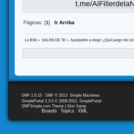
t.me/AlFillerdela
Páginas: [
1
]
Ir Arriba
La BSK
»
SALÓN DE TE
»
Ayudadme a elegir: ¿Qué juego me co
SMF 2.0.15
|
SMF © 2013
,
Simple Machines
SimplePortal 2.3.5 © 2008-2012, SimplePortal
SMFSimple.com Theme | Skin Samp
Sitemap:
Boards
|
Topics
|
XML